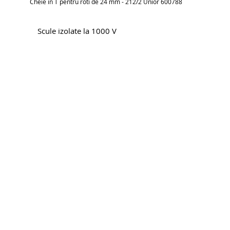
Cheie in T pentru roti de 24 mm - 212/2 Unior 600788
Scule izolate la 1000 V