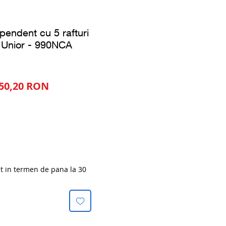
ependent cu 5 rafturi
Unior - 990NCA
ț
Preț
850,20 RON
mal
redus
at in termen de pana la 30