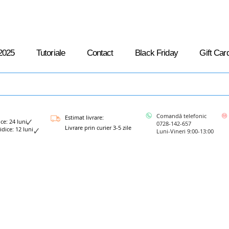
2025
Tutoriale
Contact
Black Friday
Gift Car
Comandă telefonic
Estimat livrare:
: 24 luni
0728-142-657
Livrare prin curier 3-5 zile
ce: 12 luni
Luni-Vineri 9:00-13:00