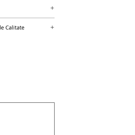
dent - 990NCA
e Calitate
litate