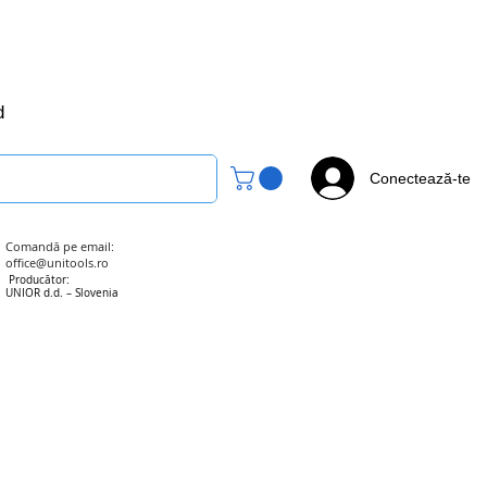
office@unitools.ro
0728-142-657
d
Conectează-te
Comandă pe email:
office@unitools.ro
Producător:
UNIOR d.d. – Slovenia