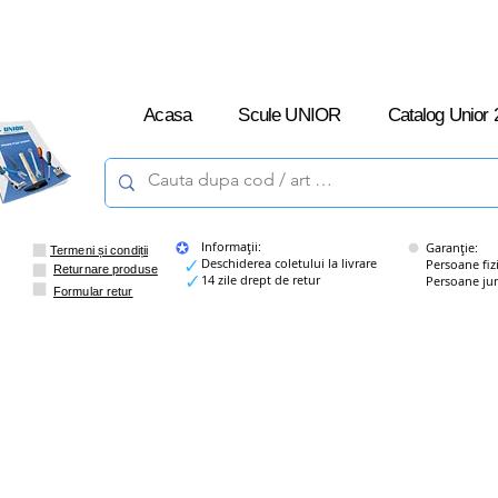
L-V: 09:00 –
16:00
Acasa
Scule UNIOR
Catalog Unior 
Informații:
Garanție:
Termeni și condiții
Deschiderea coletului la livrare
Persoane fizice
Returnare produse
14 zile drept de retur
Persoane juridi
Formular retur