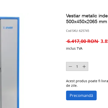
Vestiar metalic ind
500x450x2065 mm 
Cod SKU: 625745
Pre
 6.417,00 RON 
3.
nor
inclus TVA
Cantitate
*
Acest produs poate fi livr
de zile.
Precomandă