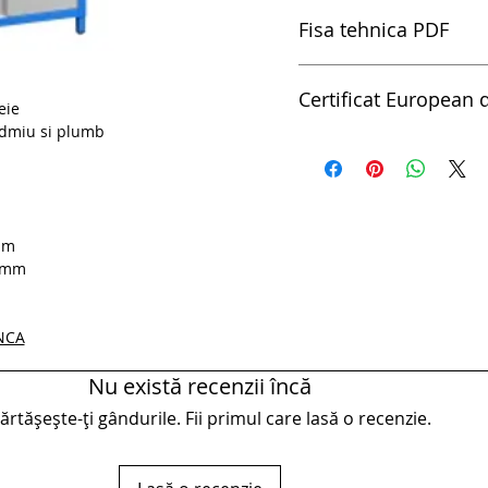
Fisa tehnica PDF
pdfFiset metalic indepen
Certificat European d
eie
admiu si plumb
Certificat European de Ca
mm
0 mm
0NCA
Nu există recenzii încă
rtășește-ți gândurile. Fii primul care lasă o recenzie.