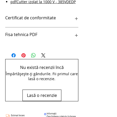
pdfCutter izolat la 1000 V - 385VDEDP
Certificat de conformitate
Certificat scule izolate la 1000 V unior
Fisa tehnica PDF
pdfCutter izolat la 1000 V - 385VDEDP
Nu există recenzii încă
Împărtășește-ți gândurile. Fii primul care
lasă o recenzie.
Lasă o recenzie
Informații:
Estimat livrare:
Deschiderea coletului la livrare