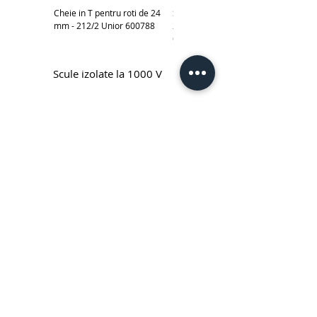
Cheie in T pentru roti de 24
Subler electronic 0-150 mm -
mm - 212/2 Unior 600788
270A Unior cod produs
619881
Scule izolate la 1000 V
Cheie fixa simpla izolata la 1000 V
Cheie inelara simpla izolata la
Unior - 110/2VDEDP
1000 V Unior - 180/2VDEDP