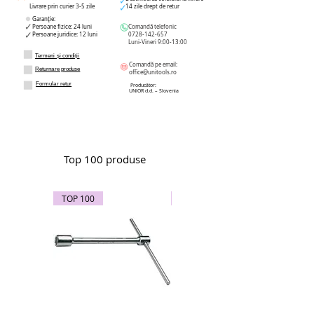
Livrare prin curier 3-5 zile
14 zile drept de retur
Garanție:
Persoane fizice: 24 luni
Comandă telefonic
Persoane juridice: 12 luni
0728-142-657
Luni-Vineri 9:00-13:00
Termeni și condiții
Comandă pe email:
Returnare produse
office@unitools.ro
Formular retur
Producător:
UNIOR d.d. – Slovenia
Top 100 produse
TOP 100
TOP 100