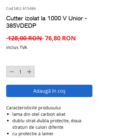
Cod SKU: 615494
Cutter izolat la 1000 V Unior -
385VDEDP
Preț
Preț
 128,00 RON 
76,80 RON
normal
redus
inclus TVA
Cantitate
*
Adaugă în coș
Caracteristicile produsului
lama din otel carbon aliat
dublu strat-dubla protectie, doua
straturi de culori diferite
cu protectie a lamei