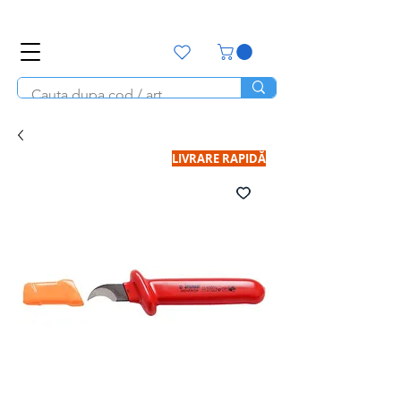
office@unitools.ro
0728-142-657
LIVRARE RAPIDĂ