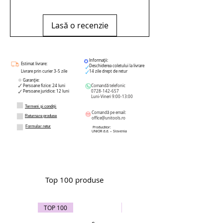
Lasă o recenzie
Informații:
Estimat livrare:
Deschiderea coletului la livrare
Livrare prin curier 3-5 zile
14 zile drept de retur
Garanție:
Persoane fizice: 24 luni
Comandă telefonic
Persoane juridice: 12 luni
0728-142-657
Luni-Vineri 9:00-13:00
Termeni și condiții
Comandă pe email:
Returnare produse
office@unitools.ro
Formular retur
Producător:
UNIOR d.d. – Slovenia
Top 100 produse
TOP 100
TOP 100