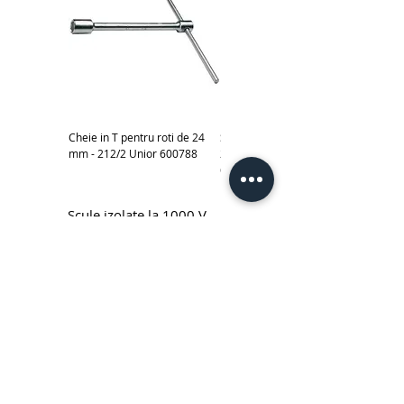
Cheie in T pentru roti de 24
Subler electronic 0-150 mm -
mm - 212/2 Unior 600788
270A Unior cod produs
619881
Scule izolate la 1000 V