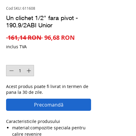
Cod SKU: 611608
Un clichet 1/2" fara pivot -
190.9/2ABI Unior
Preț
Preț
 161,14 RON 
96,68 RON
normal
redus
inclus TVA
Cantitate
*
Acest produs poate fi livrat in termen de
pana la 30 de zile.
Precomandă
Caracteristicile produsului
material:compozitie speciala pentru
calire revenire