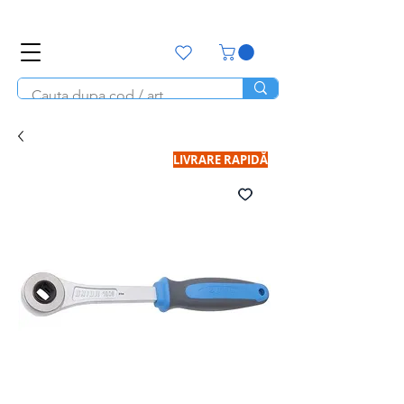
office@unitools.ro
0728-142-657
LIVRARE RAPIDĂ