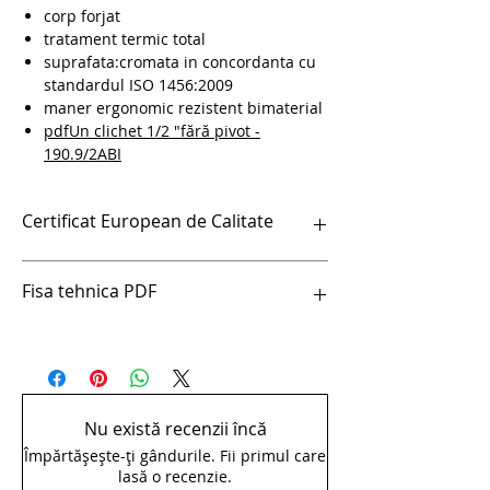
corp forjat
tratament termic total
suprafata:cromata in concordanta cu
standardul ISO 1456:2009
maner ergonomic rezistent bimaterial
pdfUn clichet 1/2 "fără pivot -
190.9/2ABI
Certificat European de Calitate
Certificat European de Calitate
Fisa tehnica PDF
pdfUn clichet 1/2 "fără pivot - 190.9/2ABI
Nu există recenzii încă
Împărtășește-ți gândurile. Fii primul care
lasă o recenzie.