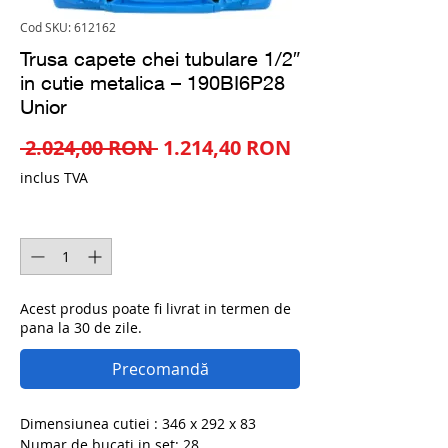
Cod SKU: 612162
Trusa capete chei tubulare 1/2″
in cutie metalica – 190BI6P28
Unior
Preț
Preț
 2.024,00 RON 
1.214,40 RON
normal
redus
inclus TVA
Cantitate
*
Acest produs poate fi livrat in termen de
pana la 30 de zile.
Precomandă
Dimensiunea cutiei : 346 x 292 x 83
Numar de bucati in set: 28