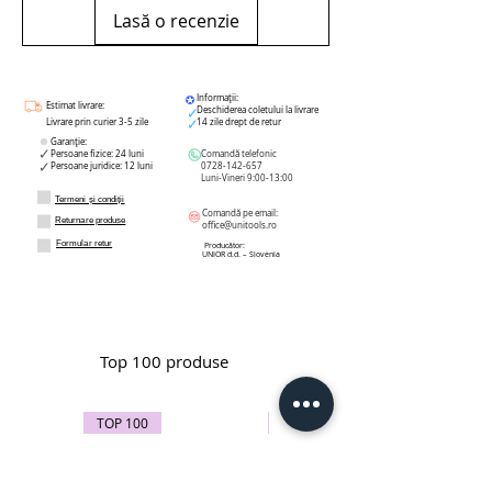
Lasă o recenzie
Informații:
Estimat livrare:
Deschiderea coletului la livrare
Livrare prin curier 3-5 zile
14 zile drept de retur
Garanție:
Persoane fizice: 24 luni
Comandă telefonic
Persoane juridice: 12 luni
0728-142-657
Luni-Vineri 9:00-13:00
Termeni și condiții
Comandă pe email:
Returnare produse
office@unitools.ro
Formular retur
Producător:
UNIOR d.d. – Slovenia
Top 100 produse
TOP 100
TOP 100