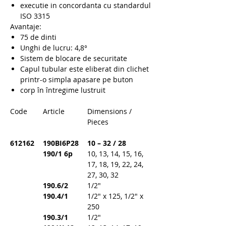
executie in concordanta cu standardul
ISO 3315
Avantaje:
75 de dinti
Unghi de lucru: 4,8°
Sistem de blocare de securitate
Capul tubular este eliberat din clichet
printr-o simpla apasare pe buton
corp în întregime lustruit
Code
Article
Dimensions /
Pieces
612162
190BI6P28
10 – 32 / 28
190/1 6p
10, 13, 14, 15, 16,
17, 18, 19, 22, 24,
27, 30, 32
190.6/2
1/2″
190.4/1
1/2″ x 125, 1/2″ x
250
190.3/1
1/2″