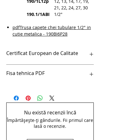
190/1L12p
12, 13, 14, 17, 19,
21, 22, 24, 27, 30
190.1/1ABI
1/2″
pdfTrusa capete chei tubulare 1/2" in
cutie metalica - 190BI6P28
Certificat European de Calitate
Certificat European de Calitate
Fisa tehnica PDF
pdfTrusa capete chei tubulare 1/2" in
cutie metalica - 190BI6P28
Nu există recenzii încă
Împărtășește-ți gândurile. Fii primul care
lasă o recenzie.