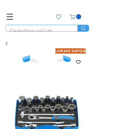
office@unitools.ro
0728-142-657
LIVRARE RAPIDĂ