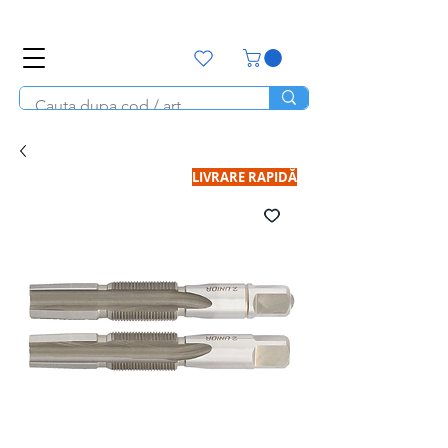
office@unitools.ro
0728-142-657
LIVRARE RAPIDĂ