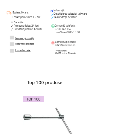
Informații:
Estimat livrare:
Deschiderea coletului la livrare
Livrare prin curier 3-5 zile
14 zile drept de retur
Garanție:
Persoane fizice: 24 luni
Comandă telefonic
Persoane juridice: 12 luni
0728-142-657
Luni-Vineri 9:00-13:00
Termeni și condiții
Comandă pe email:
Returnare produse
office@unitools.ro
Formular retur
Producător:
UNIOR d.d. – Slovenia
Top 100 produse
TOP 100
TOP 100