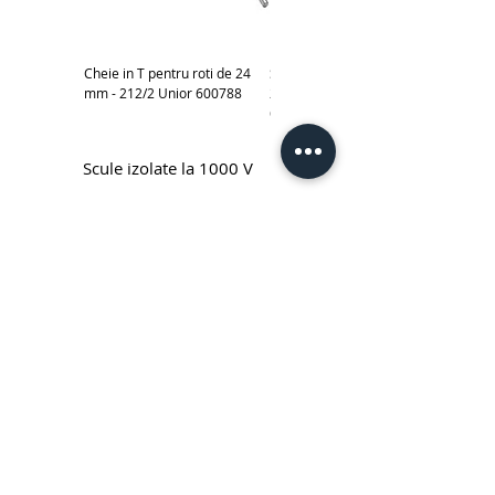
Cheie in T pentru roti de 24
Subler electronic 0-150 mm -
mm - 212/2 Unior 600788
270A Unior cod produs
619881
Scule izolate la 1000 V
Cheie fixa simpla izolata la 1000 V
Cheie inelara simpla izolata la
Unior - 110/2VDEDP
1000 V Unior - 180/2VDEDP