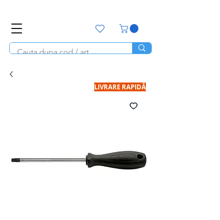
office@unitools.ro
0728-142-657
LIVRARE RAPIDĂ