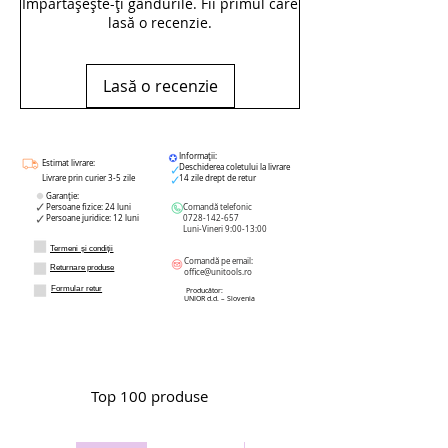
Împărtășește-ți gândurile. Fii primul care
lasă o recenzie.
Lasă o recenzie
Informații:
Estimat livrare:
Deschiderea coletului la livrare
Livrare prin curier 3-5 zile
14 zile drept de retur
Garanție:
Persoane fizice: 24 luni
Comandă telefonic
Persoane juridice: 12 luni
0728-142-657
Luni-Vineri 9:00-13:00
Termeni și condiții
Comandă pe email:
Returnare produse
office@unitools.ro
Formular retur
Producător:
UNIOR d.d. – Slovenia
Top 100 produse