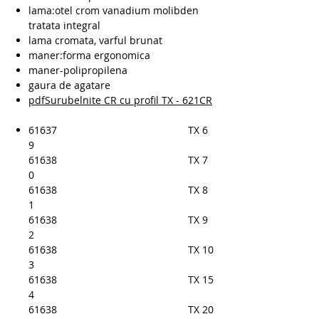
lama:otel crom vanadium molibden
tratata integral
lama cromata, varful brunat
maner:forma ergonomica
maner-polipropilena
gaura de agatare
pdfSurubelnite CR cu profil TX - 621CR
61637
TX 6
9
61638
TX 7
0
61638
TX 8
1
61638
TX 9
2
61638
TX 10
3
61638
TX 15
4
61638
TX 20