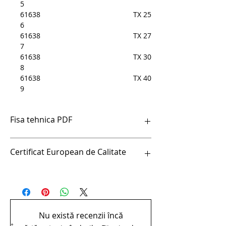
5
61638
TX 25
6
61638
TX 27
7
61638
TX 30
8
61638
TX 40
9
Fisa tehnica PDF
pdfSurubelnite CR cu profil TX - 621CR
Certificat European de Calitate
Certificat European de Calitate
Nu există recenzii încă