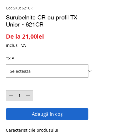
Cod SKU: 621CR
Surubelnite CR cu profil TX
Unior - 621CR
Preț
De la
21,00lei
redus
inclus TVA
TX
*
Cantitate
*
Adaugă în coș
Caracteristicile produsului