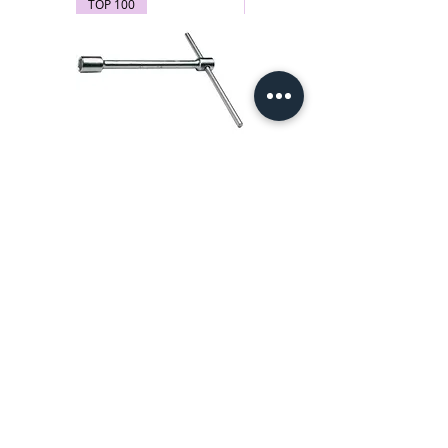
TOP 100
TOP 100
Cheie in T pentru roti de 24
Subler electronic 0-150 mm -
mm - 212/2 Unior 600788
270A Unior cod produs
619881
Scule izolate la 1000 V