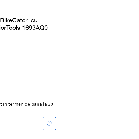
 BikeGator, cu
niorTools 1693AQ0
at in termen de pana la 30