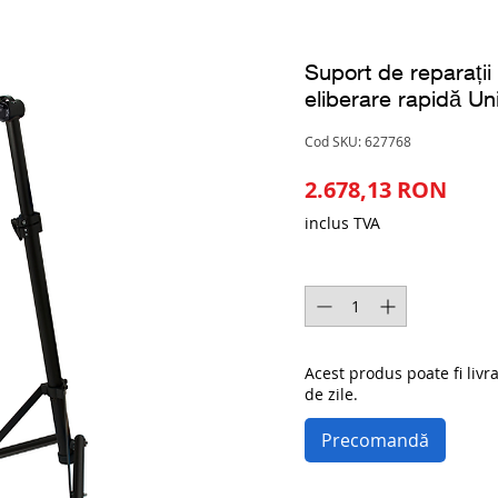
Suport de reparații
eliberare rapidă U
Cod SKU: 627768
Preț
2.678,13 RON
inclus TVA
Cantitate
*
Acest produs poate fi livr
de zile.
Precomandă