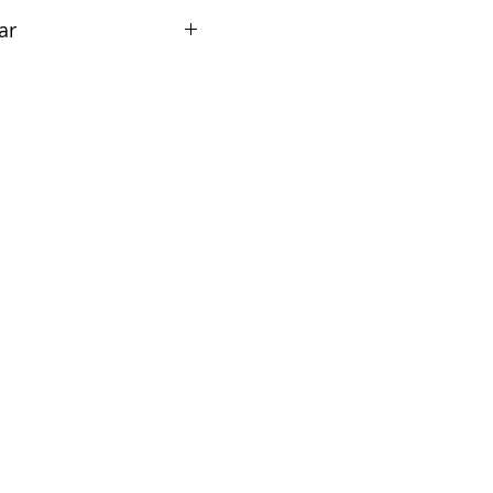
ar
uick release - 1693AQ0