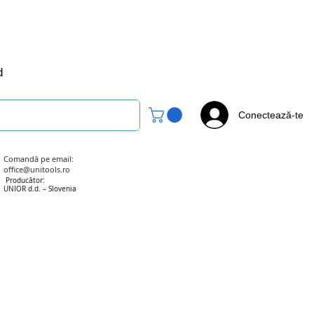
office@unitools.ro
0728-142-657
d
Conectează-te
Comandă pe email:
office@unitools.ro
Producător:
UNIOR d.d. – Slovenia