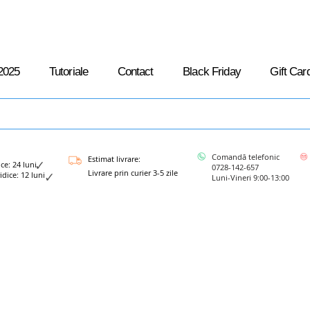
2025
Tutoriale
Contact
Black Friday
Gift Car
Comandă telefonic
Estimat livrare:
: 24 luni
0728-142-657
Livrare prin curier 3-5 zile
ce: 12 luni
Luni-Vineri 9:00-13:00