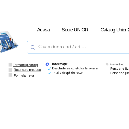
L-V: 09:00 –
16:00
Acasa
Scule UNIOR
Catalog Unior 
Informații:
Garanție:
Termeni și condiții
Deschiderea coletului la livrare
Persoane fizice
Returnare produse
14 zile drept de retur
Persoane juridi
Formular retur