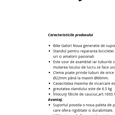
Caracteristicile produsului
Bike Gator! Noua generatie de supo
Standul pentru repararea bicicletei
uri si amatorii pasionati
Este usor de asamblat iar tuburile su
mutarea locului de lucru se face us
Clema poate prinde tuburi de orice
Ø22mm până la maxim Ø60mm.
Caoacitatea maxima de incarcare es
greutatea standului este de 6.5 kg
Înlocuiți fălcile de cauciuc,art.1693.
Avantaj:
Suportul poseda o noua paleta de pi
care ofera rigiditate si durabilitate.