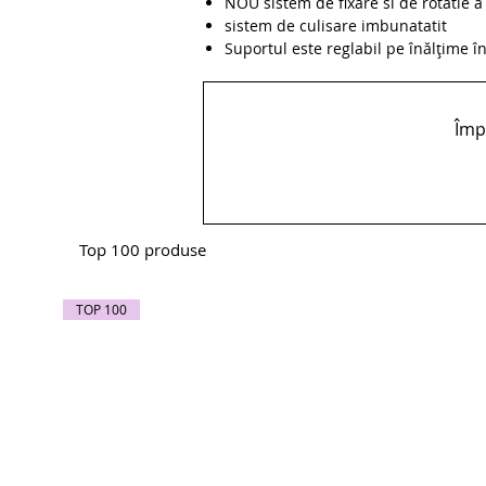
NOU sistem de fixare si de rotatie a 
sistem de culisare imbunatatit
Suportul este reglabil pe înălțime î
Împă
Top 100 produse
TOP 100