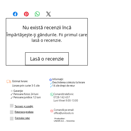
Bottom bracket socket BSA30 -
1671.BSA30
Compatibility chart
Nu există recenzii încă
Împărtășește-ți gândurile. Fii primul care
lasă o recenzie.
Lasă o recenzie
Informații:
Estimat livrare:
Deschiderea coletului la livrare
Livrare prin curier 3-5 zile
14 zile drept de retur
Garanție:
Persoane fizice: 24 luni
Comandă telefonic
Persoane juridice: 12 luni
0728-142-657
Luni-Vineri 9:00-13:00
Termeni și condiții
Comandă pe email:
Returnare produse
office@unitools.ro
Formular retur
Producător:
UNIOR d.d. – Slovenia