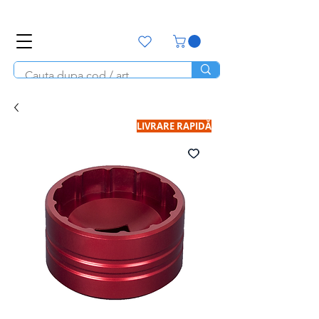
office@unitools.ro
0728-142-657
LIVRARE RAPIDĂ