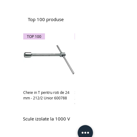
Top 100 produse
TOP 100
TOP 100
Cheie in T pentru roti de 24
Subler electronic 0-150 mm -
mm - 212/2 Unior 600788
270A Unior cod produs
619881
Scule izolate la 1000 V