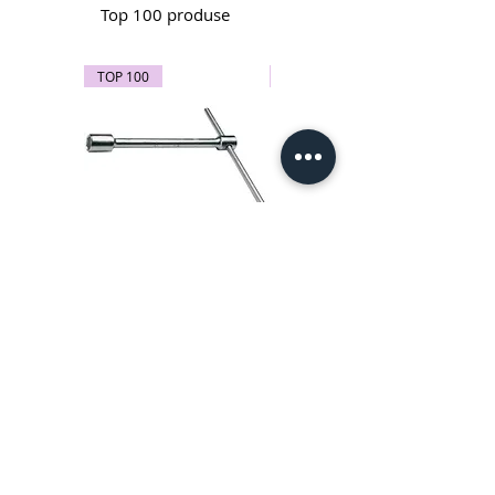
Top 100 produse
TOP 100
TOP 100
Cheie in T pentru roti de 24
Subler electronic 0-150 mm -
mm - 212/2 Unior 600788
270A Unior cod produs
619881
Scule izolate la 1000 V