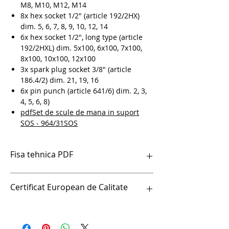
M8, M10, M12, M14
8x hex socket 1/2" (article 192/2HX)
dim. 5, 6, 7, 8, 9, 10, 12, 14
6x hex socket 1/2", long type (article
192/2HXL) dim. 5x100, 6x100, 7x100,
8x100, 10x100, 12x100
3x spark plug socket 3/8" (article
186.4/2) dim. 21, 19, 16
6x pin punch (article 641/6) dim. 2, 3,
4, 5, 6, 8)
pdfSet de scule de mana in suport
SOS - 964/31SOS
Fisa tehnica PDF
pdfSet de scule de mana in suport SOS -
Certificat European de Calitate
964/31SOS
Certificat European de Calitate