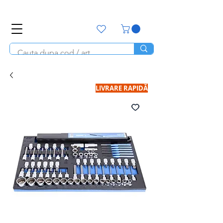
office@unitools.ro
0728-142-657
LIVRARE RAPIDĂ