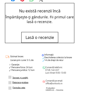
Nu există recenzii încă
Împărtășește-ți gândurile. Fii primul care
lasă o recenzie.
Lasă o recenzie
Informații:
Estimat livrare:
Deschiderea coletului la livrare
Livrare prin curier 3-5 zile
14 zile drept de retur
Garanție:
Persoane fizice: 24 luni
Comandă telefonic
Persoane juridice: 12 luni
0728-142-657
Luni-Vineri 9:00-13:00
Termeni și condiții
Comandă pe email:
Returnare produse
office@unitools.ro
Formular retur
Producător:
UNIOR d.d. – Slovenia