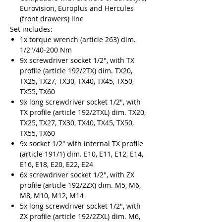
Eurovision, Europlus and Hercules
(front drawers) line
Set includes:
1x torque wrench (article 263) dim.
1/2"/40-200 Nm
9x screwdriver socket 1/2", with TX
profile (article 192/2TX) dim. TX20,
TX25, TX27, TX30, TX40, TX45, TX50,
TX55, TX60
9x long screwdriver socket 1/2", with
TX profile (article 192/2TXL) dim. TX20,
TX25, TX27, TX30, TX40, TX45, TX50,
TX55, TX60
9x socket 1/2" with internal TX profile
(article 191/1) dim. E10, E11, E12, E14,
E16, E18, E20, E22, E24
6x screwdriver socket 1/2", with ZX
profile (article 192/2ZX) dim. M5, M6,
M8, M10, M12, M14
5x long screwdriver socket 1/2", with
ZX profile (article 192/2ZXL) dim. M6,