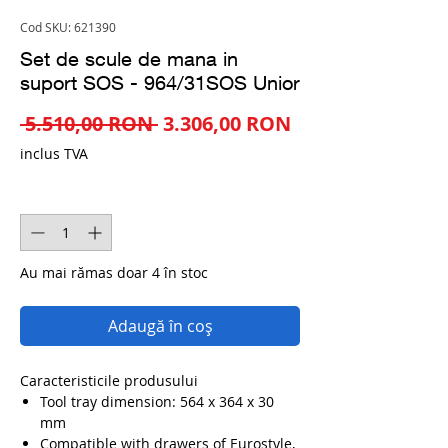
Cod SKU: 621390
Set de scule de mana in
suport SOS - 964/31SOS Unior
Preț
Preț
 5.510,00 RON 
3.306,00 RON
normal
redus
inclus TVA
Cantitate
*
Au mai rămas doar 4 în stoc
Adaugă în coș
Caracteristicile produsului
Tool tray dimension: 564 x 364 x 30
mm
Compatible with drawers of Eurostyle,