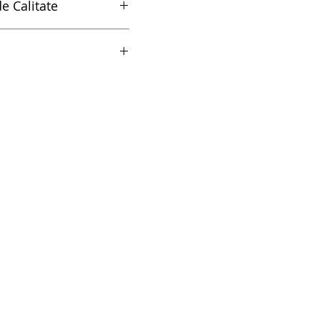
e Calitate
Calitate
 carton - 402A