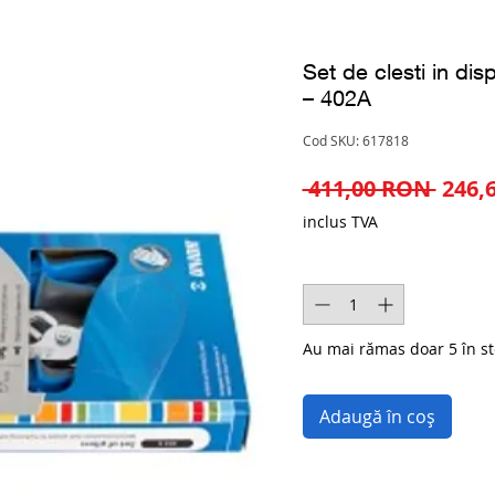
Set de clesti in dis
– 402A
Cod SKU: 617818
Preț
 411,00 RON 
246,
norm
inclus TVA
Cantitate
*
Au mai rămas doar 5 în st
Adaugă în coș