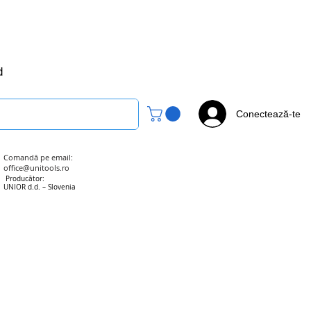
office@unitools.ro
0728-142-657
d
Conectează-te
Comandă pe email:
office@unitools.ro
Producător:
UNIOR d.d. – Slovenia