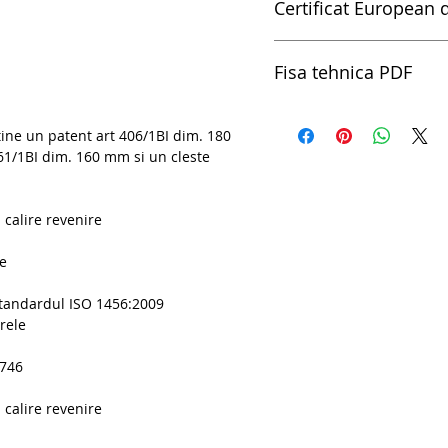
Certificat European d
pdfCertificat European de 
Fisa tehnica PDF
Set de clesti in display de
tine un patent art 406/1BI dim. 180
461/1BI dim. 160 mm si un cleste
 calire revenire
ie
standardul ISO 1456:2009
rele
5746
 calire revenire