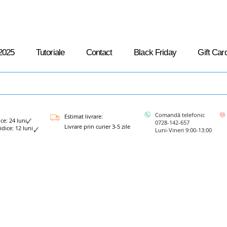
2025
Tutoriale
Contact
Black Friday
Gift Car
Comandă telefonic
Estimat livrare:
: 24 luni
0728-142-657
Livrare prin curier 3-5 zile
ce: 12 luni
Luni-Vineri 9:00-13:00