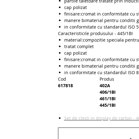
partile taietoare tratate prin induct
cap polizat
finisare:cromat in conformitate cu 
manere bimaterial pentru conditii g
in conformitate cu standardul ISO 
Caracteristicile produsului - 445/1BI
material:compozitie speciala pentru
tratat complet
cap polizat
finisare:cromat in conformitate cu 
manere bimaterial pentru conditii g
in conformitate cu standardul ISO 
Cod
Prod
617818
402A
406/1BI
461/1BI
445/1BI
Set de clesti in display de carton - 