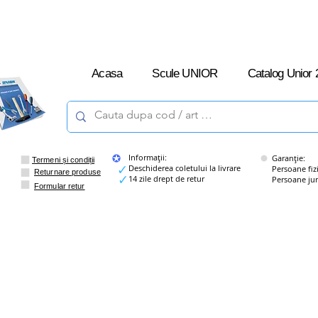
L-V: 09:00 –
16:00
Acasa
Scule UNIOR
Catalog Unior 
Informații:
Garanție:
Termeni și condiții
Deschiderea coletului la livrare
Persoane fizice
Returnare produse
14 zile drept de retur
Persoane juridi
Formular retur