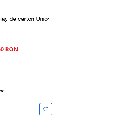
play de carton Unior
Preț
60 RON
al
redus
oc