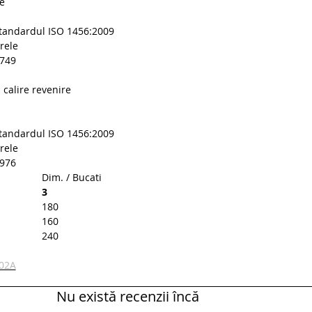
ie
standardul ISO 1456:2009
rele
5749
 calire revenire
standardul ISO 1456:2009
rele
8976
us
Dim. / Bucati
3
180
160
240
402A
Nu există recenzii încă