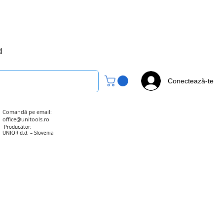
office@unitools.ro
0728-142-657
d
Conectează-te
Comandă pe email:
office@unitools.ro
Producător:
UNIOR d.d. – Slovenia