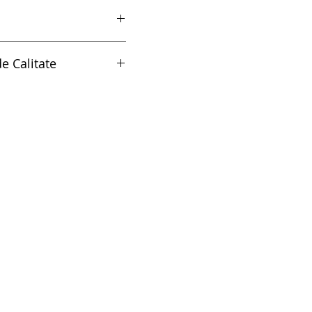
ocan in modul de spuma SOS
e Calitate
litate