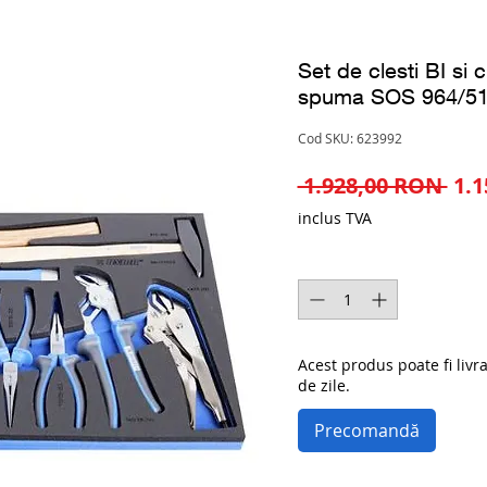
Set de clesti BI si
spuma SOS 964/51
Cod SKU: 623992
Pre
 1.928,00 RON 
1.
nor
inclus TVA
Cantitate
*
Acest produs poate fi livr
de zile.
Precomandă