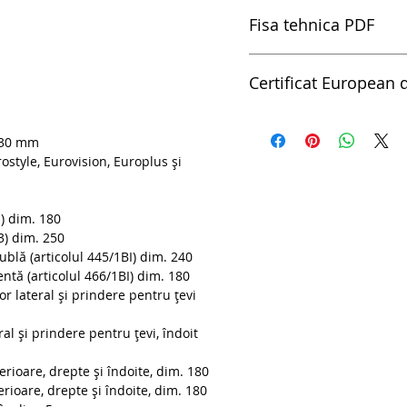
Fisa tehnica PDF
pdfSet de clesti BI si ci
Certificat European d
- 964/51SOS
Certificat European de Ca
 30 mm
ostyle, Eurovision, Europlus și
I) dim. 180
3) dim. 250
blă (articolul 445/1BI) dim. 240
entă (articolul 466/1BI) dim. 180
or lateral și prindere pentru țevi
ral și prindere pentru țevi, îndoit
erioare, drepte și îndoite, dim. 180
erioare, drepte și îndoite, dim. 180