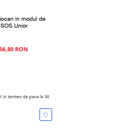
 ciocan in modul de
SOS Unior
ț
Preț
156,80 RON
mal
redus
at in termen de pana la 30