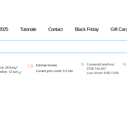
2025
Tutoriale
Contact
Black Friday
Gift Car
Comandă telefonic
Estimat livrare:
: 24 luni
0728-142-657
Livrare prin curier 3-5 zile
ce: 12 luni
Luni-Vineri 9:00-13:00