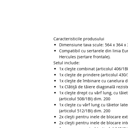
Caracteristicile produsului
Dimensiune tava scule: 564 x 364 x
Compatibil cu sertarele din linia Eur
Hercules (sertare frontale).
Setul include:
1x clește combinat (articolul 406/1B
1x clește de prindere (articolul 430/
1x clește de îmbinare cu canelura du
1x Clătiță de tăiere diagonală rezist
1x clește drept cu vârf lung, cu tăiet
(articolul 508/1BI) dim. 200
1x clește cu vârf lung cu tăietor late
(articolul 512/1BI) dim. 200
2x clești pentru inele de blocare ext
2x clești pentru inele de blocare int