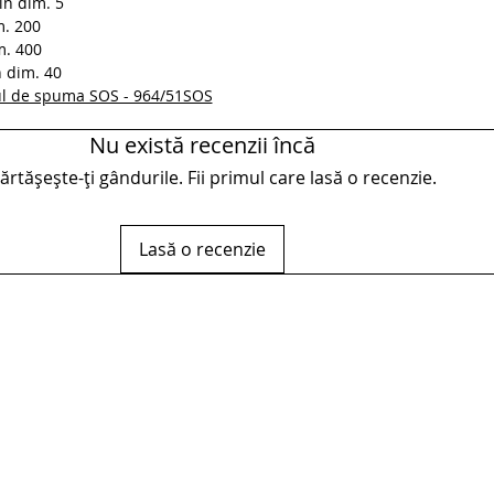
în dim. 5
m. 200
m. 400
n dim. 40
dul de spuma SOS - 964/51SOS
Nu există recenzii încă
rtășește-ți gândurile. Fii primul care lasă o recenzie.
Lasă o recenzie