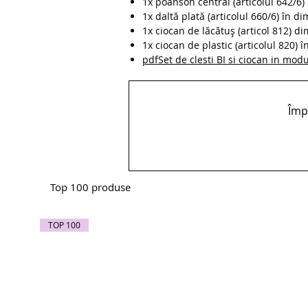
1x poanson central (articolul 642/6) 
1x daltă plată (articolul 660/6) în di
1x ciocan de lăcătuș (articol 812) di
1x ciocan de plastic (articolul 820) î
pdfSet de clesti BI si ciocan in mo
Împă
Top 100 produse
TOP 100