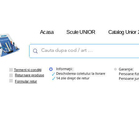
L-V: 09:00 –
16:00
Acasa
Scule UNIOR
Catalog Unior 
Informații:
Garanție:
Termeni și condiții
Deschiderea coletului la livrare
Persoane fizice
Returnare produse
14 zile drept de retur
Persoane juridi
Formular retur