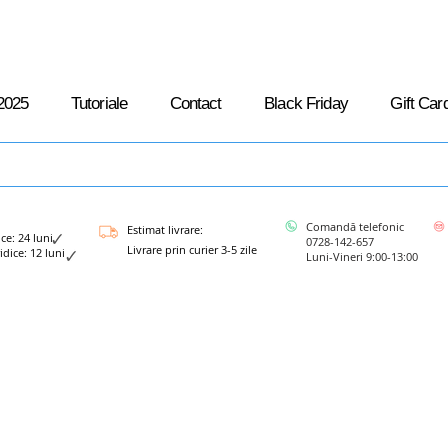
2025
Tutoriale
Contact
Black Friday
Gift Car
Comandă telefonic
Estimat livrare:
: 24 luni
0728-142-657
Livrare prin curier 3-5 zile
ce: 12 luni
Luni-Vineri 9:00-13:00