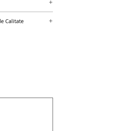
port SOS - 964ECO6
e Calitate
litate