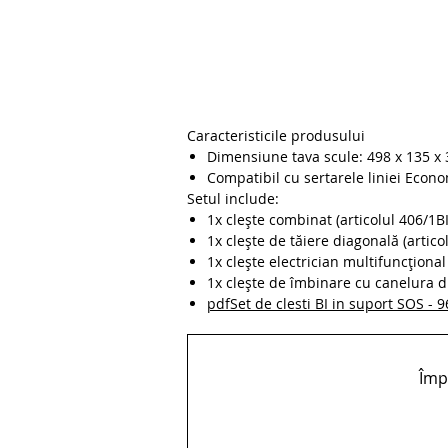
Caracteristicile produsului
Dimensiune tava scule: 498 x 135 x
Compatibil cu sertarele liniei Econ
Setul include:
1x clește combinat (articolul 406/1B
1x clește de tăiere diagonală (artico
1x clește electrician multifuncțional
1x clește de îmbinare cu canelura du
pdfSet de clesti BI in suport SOS -
Împă