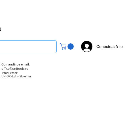
office@unitools.ro
0728-142-657
d
Conectează-te
Comandă pe email:
office@unitools.ro
Producător:
UNIOR d.d. – Slovenia