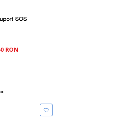
 suport SOS
Preț
60 RON
al
redus
oc