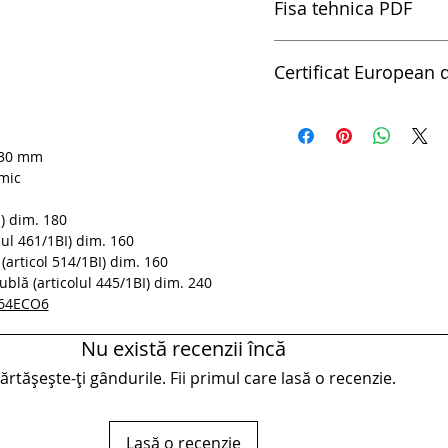
Fisa tehnica PDF
pdfSet de clesti BI in su
Certificat European d
Certificat European de Ca
 30 mm
omic
I) dim. 180
lul 461/1BI) dim. 160
 (articol 514/1BI) dim. 160
blă (articolul 445/1BI) dim. 240
 964ECO6
Nu există recenzii încă
rtășește-ți gândurile. Fii primul care lasă o recenzie.
Lasă o recenzie