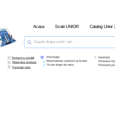
L-V: 09:00 –
16:00
Acasa
Scule UNIOR
Catalog Unior 
Informații:
Garanție:
Termeni și condiții
Deschiderea coletului la livrare
Persoane fizice
Returnare produse
14 zile drept de retur
Persoane juridi
Formular retur