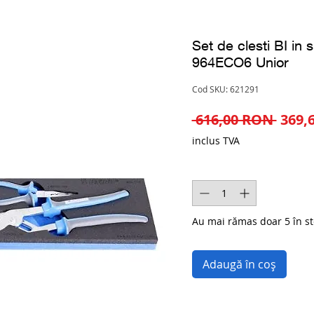
Set de clesti BI in
964ECO6 Unior
Cod SKU: 621291
Preț
 616,00 RON 
369,
norm
inclus TVA
Cantitate
*
Au mai rămas doar 5 în st
Adaugă în coș