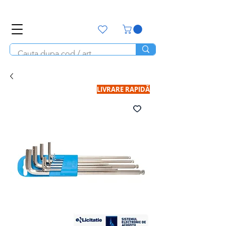
office@unitools.ro
0728-142-657
LIVRARE RAPIDĂ