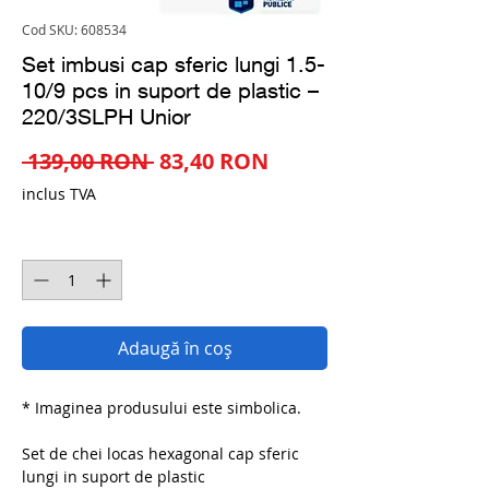
Cod SKU: 608534
Set imbusi cap sferic lungi 1.5-
10/9 pcs in suport de plastic –
220/3SLPH Unior
Preț
Preț
 139,00 RON 
83,40 RON
normal
redus
inclus TVA
Cantitate
*
Adaugă în coș
* Imaginea produsului este simbolica.
Set de chei locas hexagonal cap sferic
lungi in suport de plastic