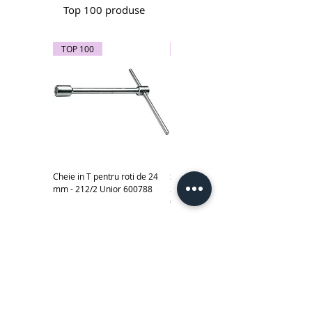
Top 100 produse
TOP 100
TOP 100
Cheie in T pentru roti de 24
Subler electronic 0-150 mm -
mm - 212/2 Unior 600788
270A Unior cod produs
619881
Scule izolate la 1000 V