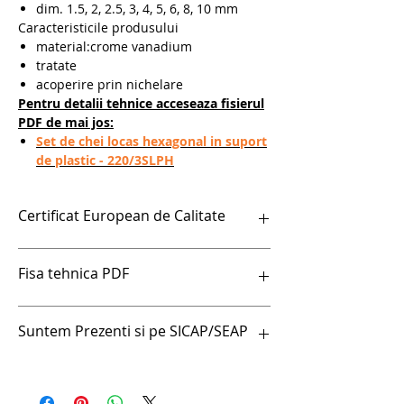
dim. 1.5, 2, 2.5, 3, 4, 5, 6, 8, 10 mm
Caracteristicile produsului
material:crome vanadium
tratate
acoperire prin nichelare
Pentru detalii tehnice acceseaza fisierul
PDF de mai jos:
Set de chei locas hexagonal in suport
de plastic - 220/3SLPH
Certificat European de Calitate
Certificat European de Calitate
Fisa tehnica PDF
Set de chei locas hexagonal in suport de
Suntem Prezenti si pe SICAP/SEAP
plastic - 220/3SLPH
Set imbusi cap sferic lungi 1.5-10/9 pcs in
suport de plastic – 220/3SLPH Unior