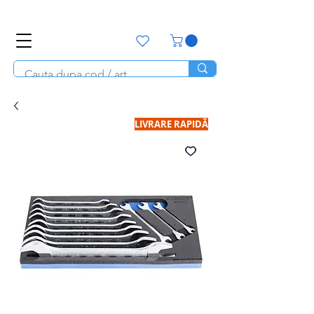
office@unitools.ro
0728-142-657
LIVRARE RAPIDĂ