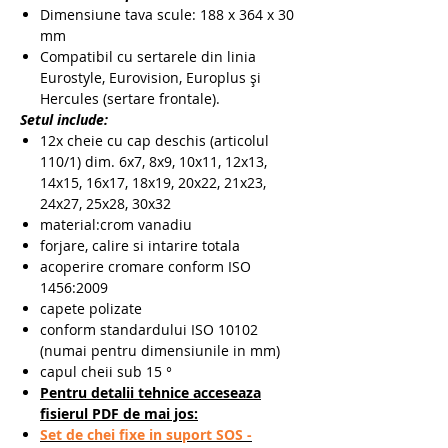
Dimensiune tava scule: 188 x 364 x 30
mm
Compatibil cu sertarele din linia
Eurostyle, Eurovision, Europlus și
Hercules (sertare frontale).
Setul include:
12x cheie cu cap deschis (articolul
110/1) dim. 6x7, 8x9, 10x11, 12x13,
14x15, 16x17, 18x19, 20x22, 21x23,
24x27, 25x28, 30x32
material:crom vanadiu
forjare, calire si intarire totala
acoperire cromare conform ISO
1456:2009
capete polizate
conform standardului ISO 10102
(numai pentru dimensiunile in mm)
capul cheii sub 15 °
Pentru detalii tehnice acceseaza
fisierul PDF de mai jos:
Set de chei fixe in suport SOS -