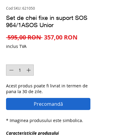
Cod SKU: 621050
Set de chei fixe in suport SOS
964/1ASOS Unior
Preț
Preț
 595,00 RON 
357,00 RON
normal
redus
inclus TVA
Cantitate
*
Acest produs poate fi livrat in termen de
pana la 30 de zile.
Precomandă
* Imaginea produsului este simbolica.
Caracteristicile produsului