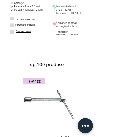
Garanție:
Persoane fizice: 24 luni
Comandă telefonic
Persoane juridice: 12 luni
0728-142-657
Luni-Vineri 9:00-13:00
Termeni și condiții
Comandă pe email:
Returnare produse
office@unitools.ro
Formular retur
Producător:
UNIOR d.d. – Slovenia
Top 100 produse
TOP 100
TOP 100