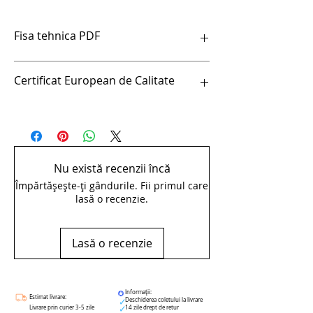
Fisa tehnica PDF
Set de chei fixe in suport metalic -
Certificat European de Calitate
110/1MS
Certificat European de Calitate
Nu există recenzii încă
Împărtășește-ți gândurile. Fii primul care
lasă o recenzie.
Lasă o recenzie
Informații:
Estimat livrare:
Deschiderea coletului la livrare
Livrare prin curier 3-5 zile
14 zile drept de retur