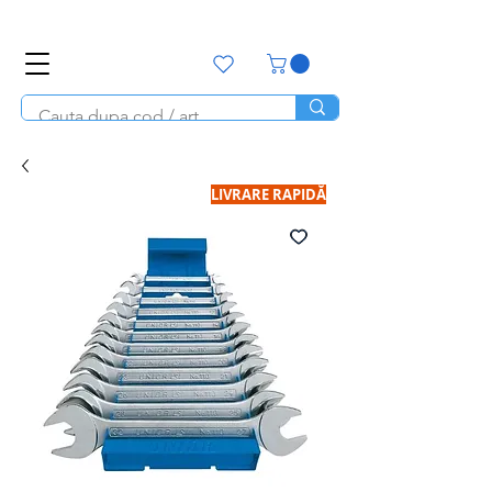
office@unitools.ro
0728-142-657
LIVRARE RAPIDĂ