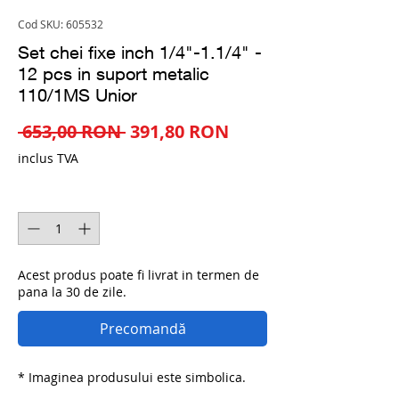
Cod SKU: 605532
Set chei fixe inch 1/4"-1.1/4" -
12 pcs in suport metalic
110/1MS Unior
Preț
Preț
 653,00 RON 
391,80 RON
normal
redus
inclus TVA
Cantitate
*
Acest produs poate fi livrat in termen de
pana la 30 de zile.
Precomandă
* Imaginea produsului este simbolica.