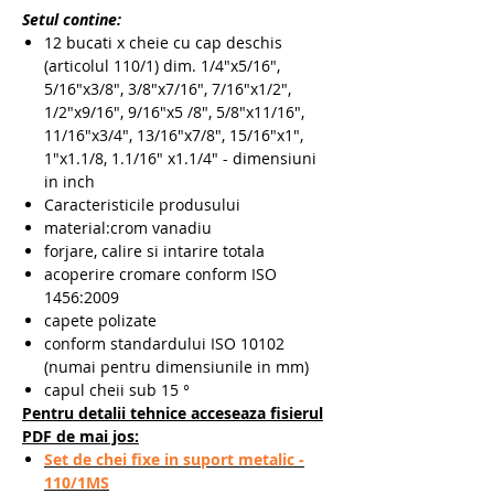
Setul contine:
12 bucati x cheie cu cap deschis
(articolul 110/1) dim. 1/4"x5/16",
5/16"x3/8", 3/8"x7/16", 7/16"x1/2",
1/2"x9/16", 9/16"x5 /8", 5/8"x11/16",
11/16"x3/4", 13/16"x7/8", 15/16"x1",
1"x1.1/8, 1.1/16" x1.1/4" - dimensiuni
in inch
Caracteristicile produsului
material:crom vanadiu
forjare, calire si intarire totala
acoperire cromare conform ISO
1456:2009
capete polizate
conform standardului ISO 10102
(numai pentru dimensiunile in mm)
capul cheii sub 15 °
Pentru detalii tehnice acceseaza fisierul
PDF de mai jos:
Set de chei fixe in suport metalic -
110/1MS