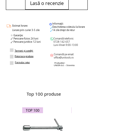
Lasă o recenzie
Informații:
Estimat livrare:
Deschiderea coletului la livrare
Livrare prin curier 3-5 zile
14 zile drept de retur
Garanție:
Persoane fizice: 24 luni
Comandă telefonic
Persoane juridice: 12 luni
0728-142-657
Luni-Vineri 9:00-13:00
Termeni și condiții
Comandă pe email:
Returnare produse
office@unitools.ro
Formular retur
Producător:
UNIOR d.d. – Slovenia
Top 100 produse
TOP 100
TOP 100