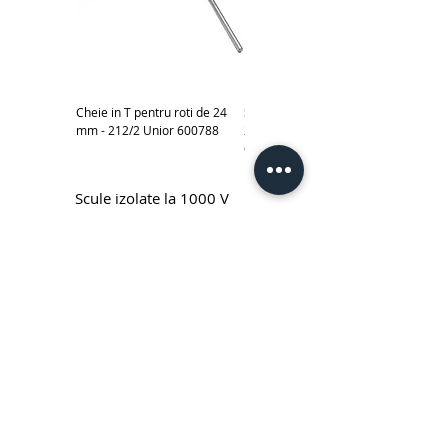
Cheie in T pentru roti de 24
Subler electronic 0-150 mm -
mm - 212/2 Unior 600788
270A Unior cod produs
619881
Scule izolate la 1000 V
Cheie fixa simpla izolata la 1000 V
Cheie inelara simpla izolata la