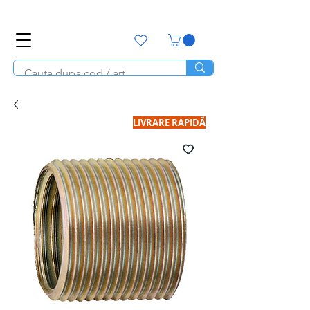
office@unitools.ro
0728-142-657
LIVRARE RAPIDĂ