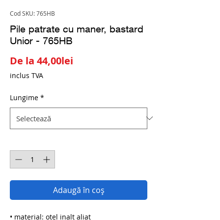
Cod SKU: 765HB
Pile patrate cu maner, bastard
Unior - 765HB
Preț
De la
44,00lei
redus
inclus TVA
Lungime
*
Cantitate
*
Adaugă în coș
• material: otel inalt aliat