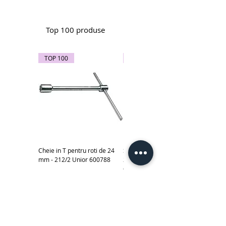
Top 100 produse
TOP 100
TOP 100
Cheie in T pentru roti de 24
Subler electronic 0-150 mm -
mm - 212/2 Unior 600788
270A Unior cod produs
619881
Scule izolate la 1000 V