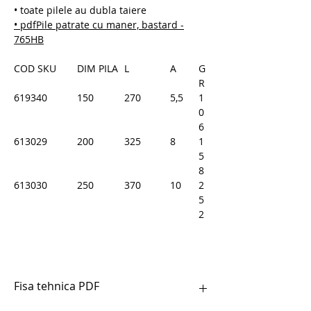
• toate pilele au dubla taiere
• pdfPile patrate cu maner, bastard -
765HB
COD SKU
DIM PILA
L
A
G
R
619340
150
270
5,5
1
0
6
613029
200
325
8
1
5
8
613030
250
370
10
2
5
2
Fisa tehnica PDF