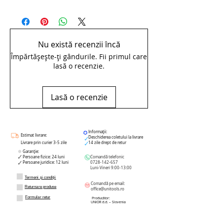
pdfPile patrate cu maner, bastard -
765HB
Nu există recenzii încă
Împărtășește-ți gândurile. Fii primul care
lasă o recenzie.
Lasă o recenzie
Informații:
Estimat livrare:
Deschiderea coletului la livrare
Livrare prin curier 3-5 zile
14 zile drept de retur
Garanție:
Persoane fizice: 24 luni
Comandă telefonic
Persoane juridice: 12 luni
0728-142-657
Luni-Vineri 9:00-13:00
Termeni și condiții
Comandă pe email:
Returnare produse
office@unitools.ro
Formular retur
Producător:
UNIOR d.d. – Slovenia