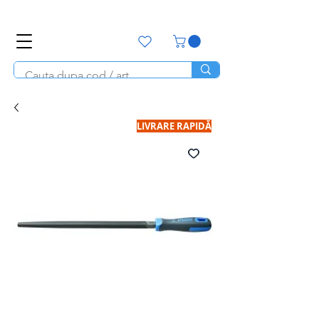
office@unitools.ro
0728-142-657
LIVRARE RAPIDĂ