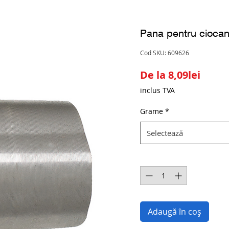
Pana pentru ciocan
Cod SKU: 609626
Preț
De la
8,09lei
redus
inclus TVA
Grame
*
Selectează
Cantitate
*
Adaugă în coș