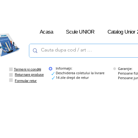
L-V: 09:00 –
16:00
Acasa
Scule UNIOR
Catalog Unior 
Informații:
Garanție:
Termeni și condiții
Deschiderea coletului la livrare
Persoane fizice
Returnare produse
14 zile drept de retur
Persoane juridi
Formular retur