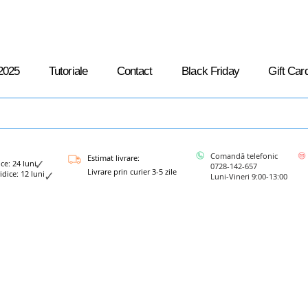
2025
Tutoriale
Contact
Black Friday
Gift Car
Comandă telefonic
Estimat livrare:
: 24 luni
0728-142-657
Livrare prin curier 3-5 zile
ce: 12 luni
Luni-Vineri 9:00-13:00