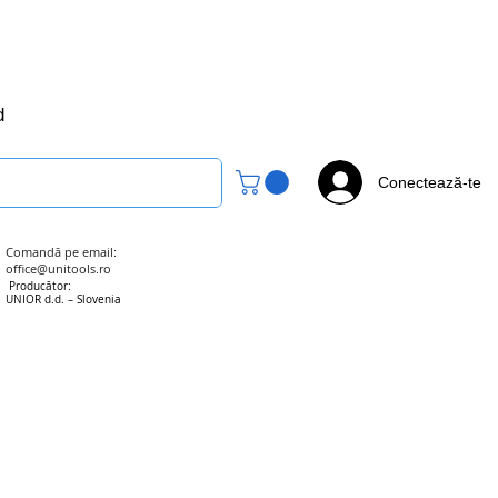
office@unitools.ro
0728-142-657
d
Conectează-te
Comandă pe email:
office@unitools.ro
Producător:
UNIOR d.d. – Slovenia