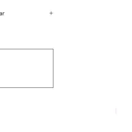
ar
812.2
TOP 10