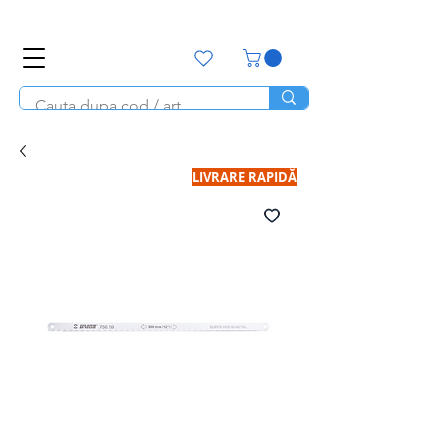
office@unitools.ro
0728-142-657
LIVRARE RAPIDĂ