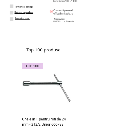
Luni-Vineri 9:00-13:00
Termeni și condiții
Comandă pe email:
Returnare produse
office@unitools.ro
Formular retur
Producător:
UNIOR d.d. – Slovenia
Top 100 produse
TOP 100
TOP 100
Cheie in T pentru roti de 24
Subler electronic 0-150 mm -
mm - 212/2 Unior 600788
270A Unior cod produs
619881