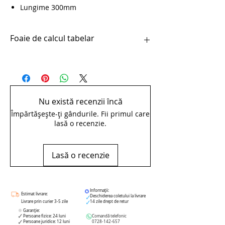
Lungime 300mm
Foaie de calcul tabelar
pdfLama de rezeva pentru 750B, 2
buc/set - 750.1B
Nu există recenzii încă
Împărtășește-ți gândurile. Fii primul care
lasă o recenzie.
Lasă o recenzie
Informații:
Estimat livrare:
Deschiderea coletului la livrare
Livrare prin curier 3-5 zile
14 zile drept de retur
Garanție:
Persoane fizice: 24 luni
Comandă telefonic
Persoane juridice: 12 luni
0728-142-657