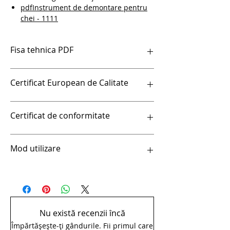
pdfInstrument de demontare pentru
chei - 1111
Fisa tehnica PDF
pdfInstrument de demontare pentru chei
Certificat European de Calitate
- 1111
Certificat European de Calitate
Certificat de conformitate
Certificat de conformitate
Mod utilizare
Soluții foarte eficiente
Lucrul la înălțimi implică un nivel
ridicat de risc, deci nimic nu poate fi
lăsat la întâmplare. Unior - un sinonim
Nu există recenzii încă
pentru sculele de mână de înaltă
Împărtășește-ți gândurile. Fii primul care
calitate, prezintă o gamă de unelte