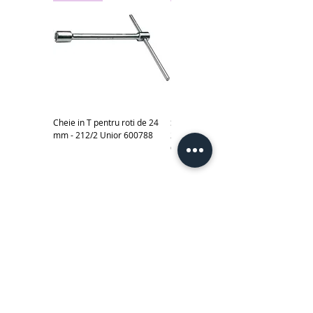
Cheie in T pentru roti de 24
Subler electronic 0-150 mm -
mm - 212/2 Unior 600788
270A Unior cod produs
619881
Scule izolate la 1000 V