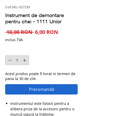
Cod SKU: 627339
Instrument de demontare
pentru chei - 1111 Unior
Preț
Preț
 10,00 RON 
6,00 RON
normal
redus
inclus TVA
Cantitate
*
Acest produs poate fi livrat in termen de
pana la 30 de zile.
Precomandă
Instrumentul este folosit pentru a
elibera priza de la accesorii pentru o
muncă sigură la înălțime.