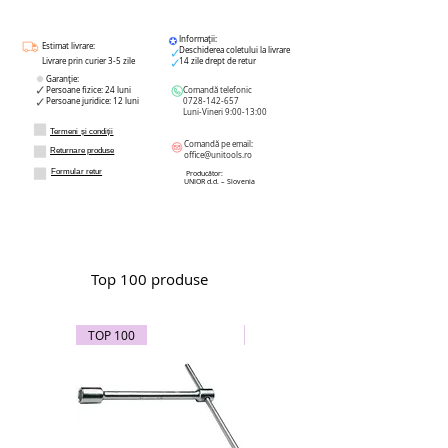
Informații:
Estimat livrare:
Deschiderea coletului la livrare
Livrare prin curier 3-5 zile
14 zile drept de retur
Garanție:
Persoane fizice: 24 luni
Comandă telefonic
Persoane juridice: 12 luni
0728-142-657
Luni-Vineri 9:00-13:00
Termeni și condiții
Comandă pe email:
Returnare produse
office@unitools.ro
Formular retur
Producător:
UNIOR d.d. – Slovenia
Top 100 produse
TOP 100
TOP 100