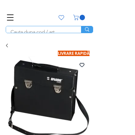
office@unitools.ro
0728-142-657
LIVRARE RAPIDĂ