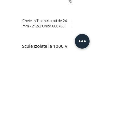
Cheie in T pentru roti de 24
Subler electronic 0-150 mm -
mm - 212/2 Unior 600788
270A Unior cod produs
619881
Scule izolate la 1000 V
Cheie fixa simpla izolata la 1000 V
Cheie inelara simpla izolata la
Unior - 110/2VDEDP
1000 V Unior - 180/2VDEDP