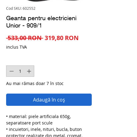
Cod SKU: 602552
Geanta pentru electricieni
Unior - 909/1
Preț
Preț
 533,00 RON 
319,80 RON
normal
redus
inclus TVA
Cantitate
*
Au mai rămas doar 7 în stoc
Adaugă în coș
• material: piele artificiala 650g,
separatoare port scule
• incuietori, inele, nituri, bucla, buton
protector realizate din metal, cromat.