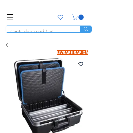
office@unitools.ro
0728-142-657
LIVRARE RAPIDĂ