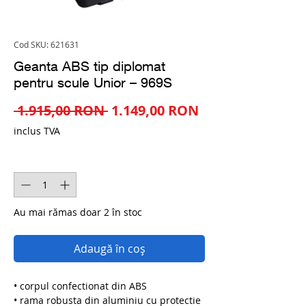
Cod SKU: 621631
Geanta ABS tip diplomat
pentru scule Unior – 969S
Preț
Preț
 1.915,00 RON 
1.149,00 RON
normal
redus
inclus TVA
Cantitate
*
Au mai rămas doar 2 în stoc
Adaugă în coș
• corpul confectionat din ABS
• rama robusta din aluminiu cu protectie