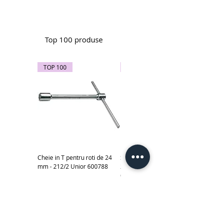
Top 100 produse
TOP 100
TOP 100
Cheie in T pentru roti de 24
Subler electronic 0-150 mm -
mm - 212/2 Unior 600788
270A Unior cod produs
619881
Scule izolate la 1000 V