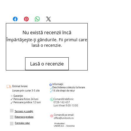
Certificat European de Calitate
Nu există recenzii încă
Împărtășește-ți gândurile. Fii primul care
lasă o recenzie.
Lasă o recenzie
Informații:
Estimat livrare:
Deschiderea coletului la livrare
Livrare prin curier 3-5 zile
14 zile drept de retur
Garanție:
Persoane fizice: 24 luni
Comandă telefonic
Persoane juridice: 12 luni
0728-142-657
Luni-Vineri 9:00-13:00
Termeni și condiții
Comandă pe email:
Returnare produse
office@unitools.ro
Formular retur
Producător:
UNIOR d.d. – Slovenia