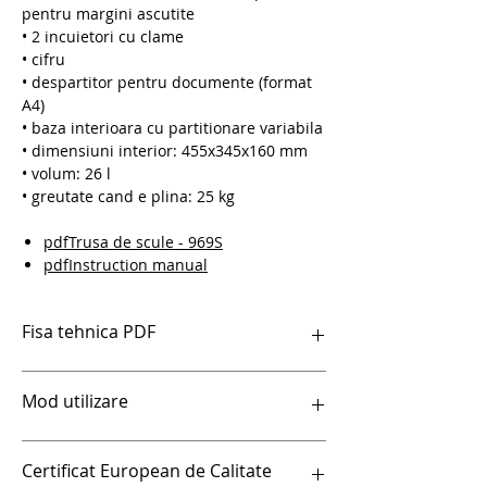
pentru margini ascutite
• 2 incuietori cu clame
• cifru
• despartitor pentru documente (format
A4)
• baza interioara cu partitionare variabila
• dimensiuni interior: 455x345x160 mm
• volum: 26 l
• greutate cand e plina: 25 kg
pdfTrusa de scule - 969S
pdfInstruction manual
Fisa tehnica PDF
pdfTrusa de scule - 969S
Mod utilizare
pdfInstruction manual
Certificat European de Calitate