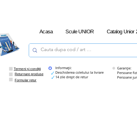
L-V: 09:00 –
16:00
Acasa
Scule UNIOR
Catalog Unior 
Informații:
Garanție:
Termeni și condiții
Deschiderea coletului la livrare
Persoane fizice
Returnare produse
14 zile drept de retur
Persoane juridi
Formular retur