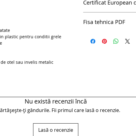
Certificat European d
Certificat European de Ca
Fisa tehnica PDF
ratate
pdf Foarfeci de cabluri - 
n plastic pentru conditii grele
e
de otel sau invelis metalic
Nu există recenzii încă
rtășește-ți gândurile. Fii primul care lasă o recenzie.
Lasă o recenzie