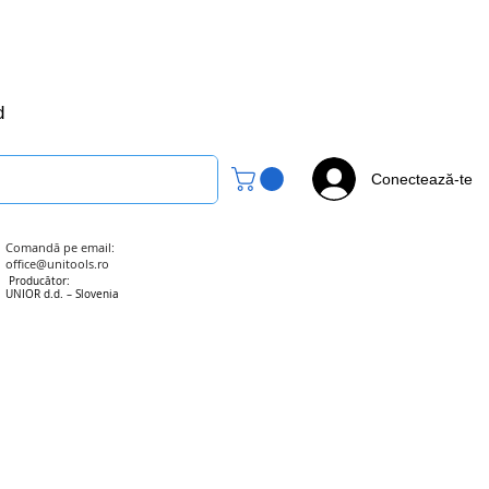
office@unitools.ro
0728-142-657
d
Conectează-te
Comandă pe email:
office@unitools.ro
Producător:
UNIOR d.d. – Slovenia