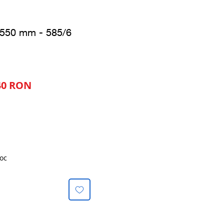
i 550 mm - 585/6
Preț
40 RON
al
redus
oc