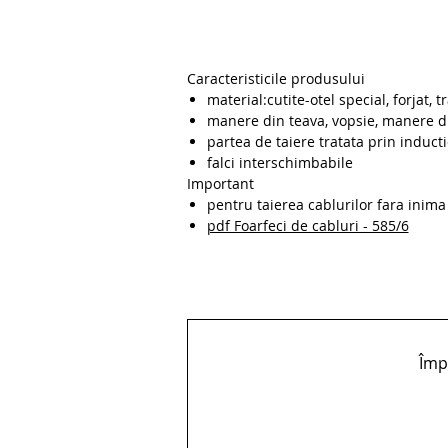
Caracteristicile produsului
material:cutite-otel special, forjat, t
manere din teava, vopsie, manere di
partea de taiere tratata prin inducti
falci interschimbabile
Important
pentru taierea cablurilor fara inima 
pdf Foarfeci de cabluri - 585/6
Împă