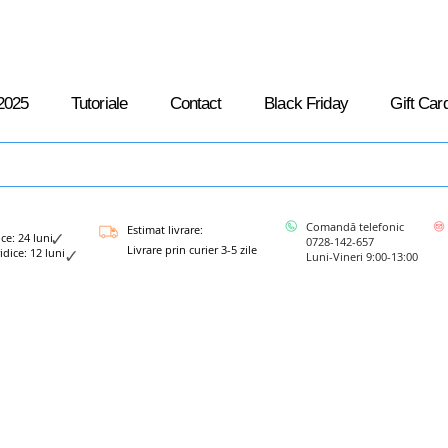
2025
Tutoriale
Contact
Black Friday
Gift Car
Comandă telefonic
Estimat livrare:
: 24 luni
0728-142-657
Livrare prin curier 3-5 zile
ce: 12 luni
Luni-Vineri 9:00-13:00