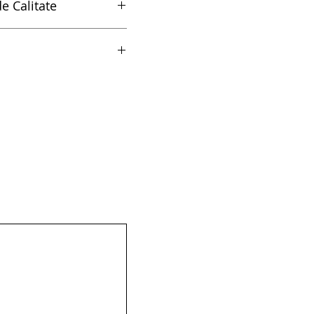
e Calitate
litate
585/6