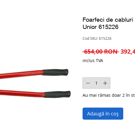
Foarfeci de cablur
Unior 615226
Cod SKU: 615226
Preț
 654,00 RON 
392,
norm
inclus TVA
Cantitate
*
Au mai rămas doar 2 în st
Adaugă în coș