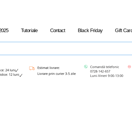
2025
Tutoriale
Contact
Black Friday
Gift Car
Comandă telefonic
Estimat livrare:
: 24 luni
0728-142-657
Livrare prin curier 3-5 zile
ce: 12 luni
Luni-Vineri 9:00-13:00