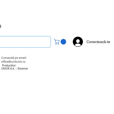
office@unitools.ro
0728-142-657
d
Conectează-te
Comandă pe email:
office@unitools.ro
Producător:
UNIOR d.d. – Slovenia