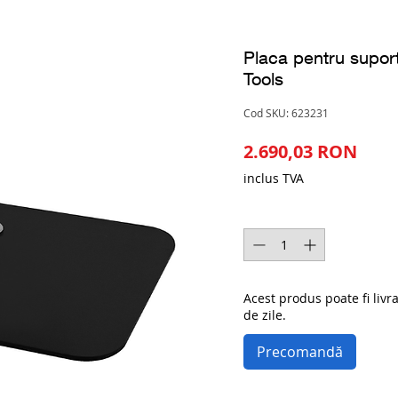
Placa pentru supor
Tools
Cod SKU: 623231
Preț
2.690,03 RON
inclus TVA
Cantitate
*
Acest produs poate fi livr
de zile.
Precomandă