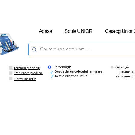
L-V: 09:00 –
16:00
Acasa
Scule UNIOR
Catalog Unior 
Informații:
Garanție:
Termeni și condiții
Deschiderea coletului la livrare
Persoane fizice
Returnare produse
14 zile drept de retur
Persoane juridi
Formular retur