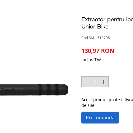
Extractor pentru lo
Unior Bike
Cod SKU: 619705
Preț
130,97 RON
inclus TVA
Cantitate
*
Acest produs poate fi livr
de zile.
Precomandă