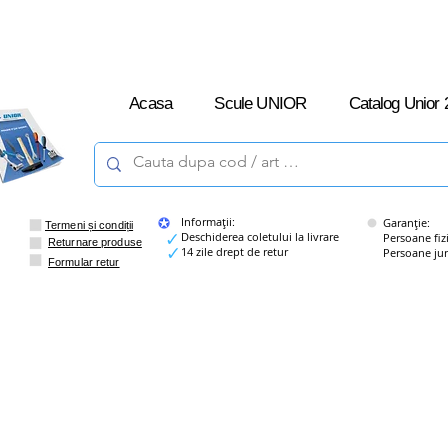
L-V: 09:00 –
16:00
Acasa
Scule UNIOR
Catalog Unior 
Informații:
Garanție:
Termeni și condiții
Deschiderea coletului la livrare
Persoane fizice
Returnare produse
14 zile drept de retur
Persoane juridi
Formular retur