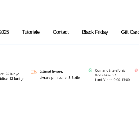
2025
Tutoriale
Contact
Black Friday
Gift Car
Comandă telefonic
Estimat livrare:
: 24 luni
0728-142-657
Livrare prin curier 3-5 zile
ce: 12 luni
Luni-Vineri 9:00-13:00