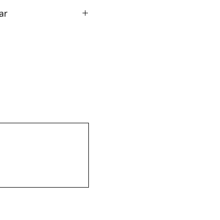
ar
ca - 1681.1/4