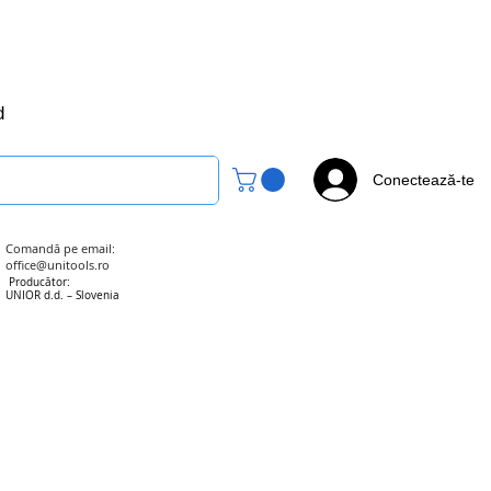
office@unitools.ro
0728-142-657
d
Conectează-te
Comandă pe email:
office@unitools.ro
Producător:
UNIOR d.d. – Slovenia