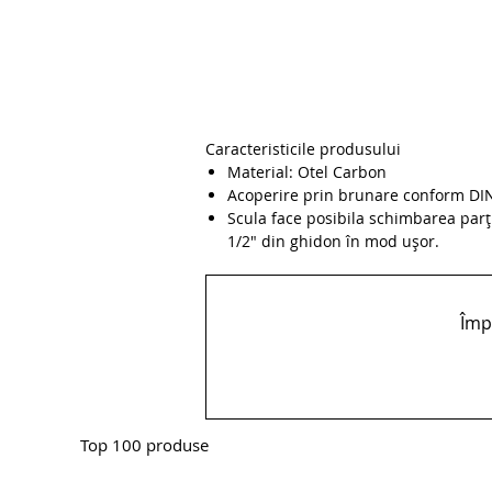
Caracteristicile produsului
Material: Otel Carbon
Acoperire prin brunare conform DI
Scula face posibila schimbarea parți
1/2" din ghidon în mod ușor.
Împă
Top 100 produse