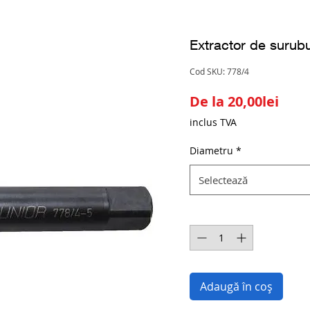
Extractor de surubu
Cod SKU: 778/4
Preț
De la
20,00lei
redu
inclus TVA
Diametru
*
Selectează
Cantitate
*
Adaugă în coș