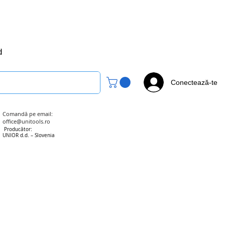
office@unitools.ro
0728-142-657
d
Conectează-te
Comandă pe email:
office@unitools.ro
Producător:
UNIOR d.d. – Slovenia