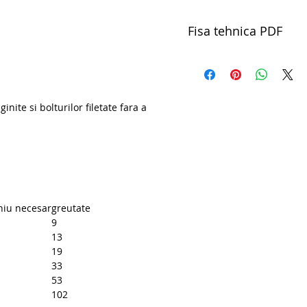
Fisa tehnica PDF
pdfExtractor de suruburi 
ite si bolturilor filetate fara a
hiu necesar
greutate
9
13
19
33
53
102