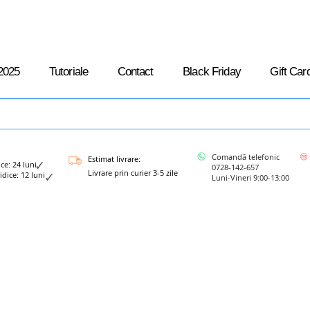
2025
Tutoriale
Contact
Black Friday
Gift Car
Comandă telefonic
Estimat livrare:
: 24 luni
0728-142-657
Livrare prin curier 3-5 zile
ce: 12 luni
Luni-Vineri 9:00-13:00