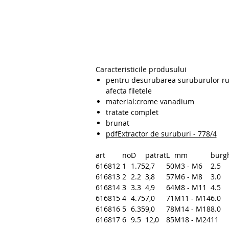
Caracteristicile produsului
pentru desurubarea suruburulor rugin
afecta filetele
material:crome vanadium
tratate complet
brunat
pdfExtractor de suruburi - 778/4
art
no
D
patrat
L
mm
burg
616812
1
1.75
2,7
50
M3 - M6
2.5
616813
2
2.2
3,8
57
M6 - M8
3.0
616814
3
3.3
4,9
64
M8 - M11
4.5
616815
4
4.75
7,0
71
M11 - M14
6.0
616816
5
6.35
9,0
78
M14 - M18
8.0
616817
6
9.5
12,0
85
M18 - M24
11