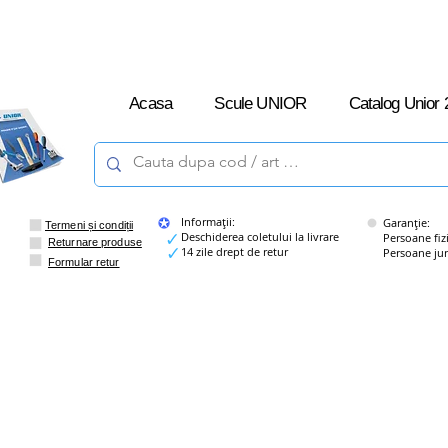
L-V: 09:00 –
16:00
Acasa
Scule UNIOR
Catalog Unior 
Informații:
Garanție:
Termeni și condiții
Deschiderea coletului la livrare
Persoane fizice
Returnare produse
14 zile drept de retur
Persoane juridi
Formular retur