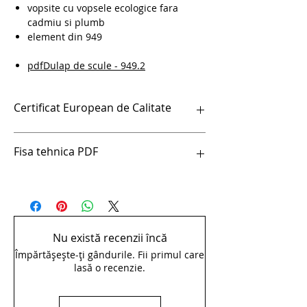
vopsite cu vopsele ecologice fara
cadmiu si plumb
element din 949
pdfDulap de scule - 949.2
Certificat European de Calitate
pdfCertificat European de Calitate
Fisa tehnica PDF
pdfDulap de scule - 949.2
Nu există recenzii încă
Împărtășește-ți gândurile. Fii primul care
lasă o recenzie.