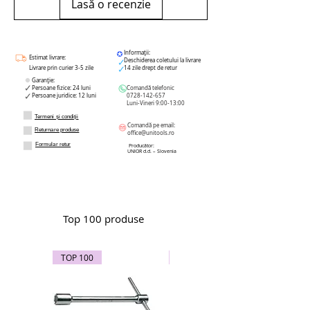
Lasă o recenzie
Informații:
Estimat livrare:
Deschiderea coletului la livrare
Livrare prin curier 3-5 zile
14 zile drept de retur
Garanție:
Persoane fizice: 24 luni
Comandă telefonic
Persoane juridice: 12 luni
0728-142-657
Luni-Vineri 9:00-13:00
Termeni și condiții
Comandă pe email:
Returnare produse
office@unitools.ro
Formular retur
Producător:
UNIOR d.d. – Slovenia
Top 100 produse
TOP 100
TOP 100