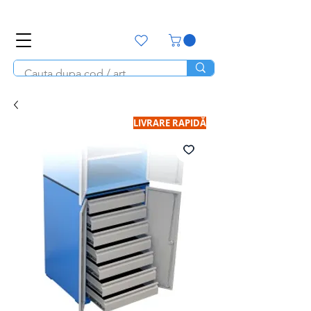
office@unitools.ro
0728-142-657
LIVRARE RAPIDĂ