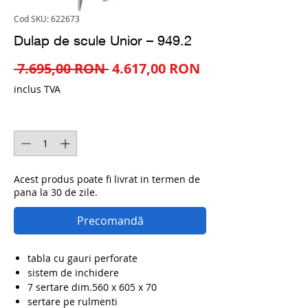
Cod SKU: 622673
Dulap de scule Unior – 949.2
Preț
Preț
 7.695,00 RON 
4.617,00 RON
normal
redus
inclus TVA
Cantitate
*
Acest produs poate fi livrat in termen de
pana la 30 de zile.
Precomandă
tabla cu gauri perforate
sistem de inchidere
7 sertare dim.560 x 605 x 70
sertare pe rulmenti