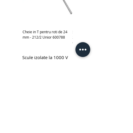
Cheie in T pentru roti de 24
Subler electronic 0-150 mm -
mm - 212/2 Unior 600788
270A Unior cod produs
619881
Scule izolate la 1000 V
Cheie fixa simpla izolata la 1000 V
Cheie inelara simpla izolata la
Unior - 110/2VDEDP
1000 V Unior - 180/2VDEDP