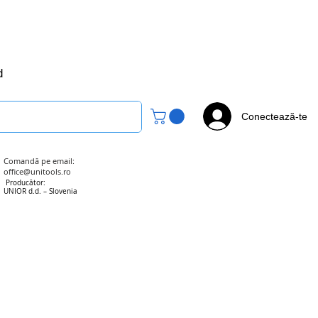
office@unitools.ro
0728-142-657
d
Conectează-te
Comandă pe email:
office@unitools.ro
Producător:
UNIOR d.d. – Slovenia