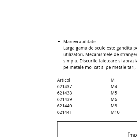
Manevrabilitate
Larga gama de scule este gandita p
utilizatori. Mecanismele de strange
simpla. Discurile taietoare si abrazi
pe metale moi cat si pe metale tari, p
Articol
621437
M4
621438
M5
621439
M6
621440
M8
621441
M10
Împă