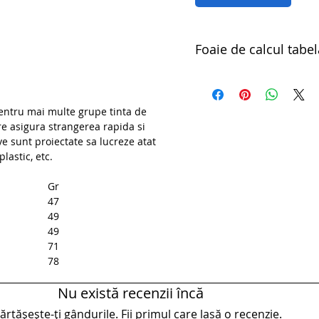
Foaie de calcul tabel
pdfDorn pentru nituri oar
1301.1/4
entru mai multe grupe tinta de
re asigura strangerea rapida si
ve sunt proiectate sa lucreze atat
lastic, etc.
M
Gr
47
49
49
71
78
Nu există recenzii încă
rtășește-ți gândurile. Fii primul care lasă o recenzie.