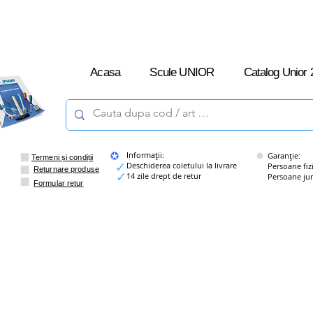
L-V: 09:00 –
16:00
Acasa
Scule UNIOR
Catalog Unior 
Informații:
Garanție:
Termeni și condiții
Deschiderea coletului la livrare
Persoane fizice
Returnare produse
14 zile drept de retur
Persoane juridi
Formular retur