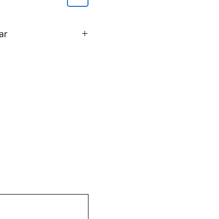
ar
be pentru 1301/6 -