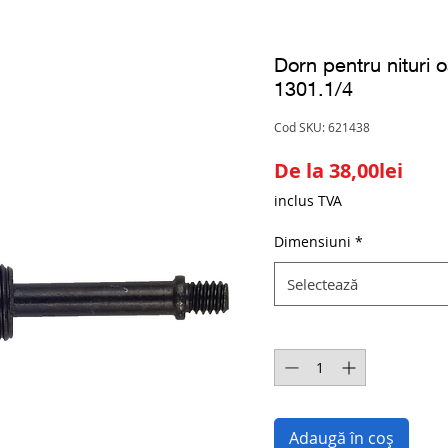
Dorn pentru nituri 
1301.1/4
Cod SKU: 621438
Preț
De la
38,00lei
redu
inclus TVA
Dimensiuni
*
Selectează
Cantitate
*
Adaugă în coș