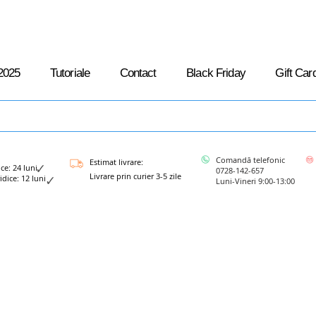
2025
Tutoriale
Contact
Black Friday
Gift Car
Comandă telefonic
Estimat livrare:
: 24 luni
0728-142-657
Livrare prin curier 3-5 zile
ce: 12 luni
Luni-Vineri 9:00-13:00