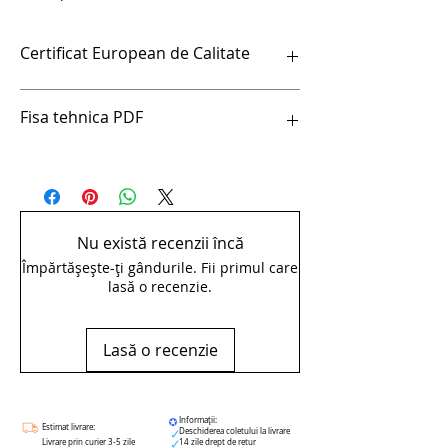
Certificat European de Calitate
pdfCertificat European de Calitate
Fisa tehnica PDF
pdfCutie metalica - 981K3/8
Nu există recenzii încă
Împărtășește-ți gândurile. Fii primul care
lasă o recenzie.
Lasă o recenzie
Informații:
Estimat livrare:
Deschiderea coletului la livrare
Livrare prin curier 3-5 zile
14 zile drept de retur