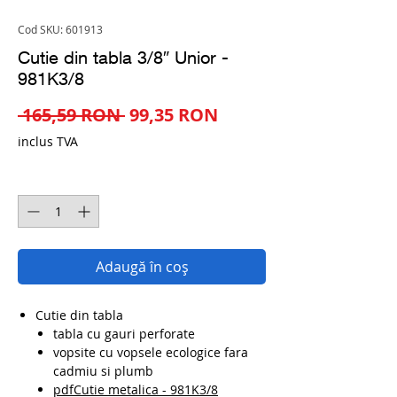
Cod SKU: 601913
Cutie din tabla 3/8″ Unior -
981K3/8
Preț
Preț
 165,59 RON 
99,35 RON
normal
redus
inclus TVA
Cantitate
*
Adaugă în coș
Cutie din tabla
tabla cu gauri perforate
vopsite cu vopsele ecologice fara
cadmiu si plumb
pdfCutie metalica - 981K3/8