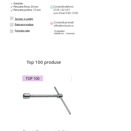
Garanție:
Persoane fizice: 24 luni
Comandă telefonic
Persoane juridice: 12 luni
0728-142-657
Luni-Vineri 9:00-13:00
Termeni și condiții
Comandă pe email:
Returnare produse
office@unitools.ro
Formular retur
Producător:
UNIOR d.d. – Slovenia
Top 100 produse
TOP 100
TOP 100