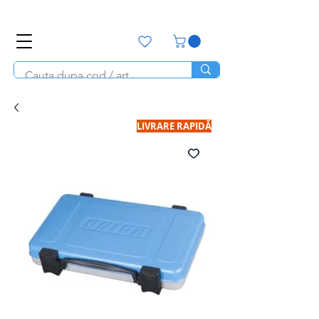
office@unitools.ro
0728-142-657
LIVRARE RAPIDĂ