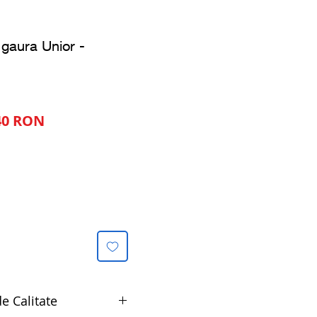
 gaura Unior -
Preț
40 RON
al
redus
e Calitate