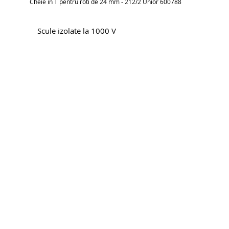
Cheie in T pentru roti de 24 mm - 212/2 Unior 600788
Scule izolate la 1000 V