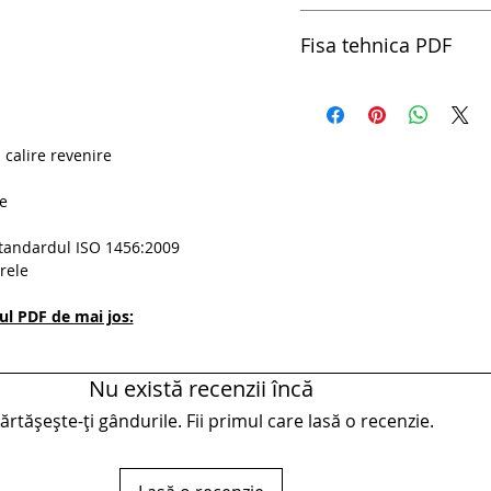
Certificat European de Cal
Fisa tehnica PDF
Clesti combinati cu gaura 
 calire revenire
ie
standardul ISO 1456:2009
rele
rul PDF de mai jos:
Nu există recenzii încă
rtășește-ți gândurile. Fii primul care lasă o recenzie.