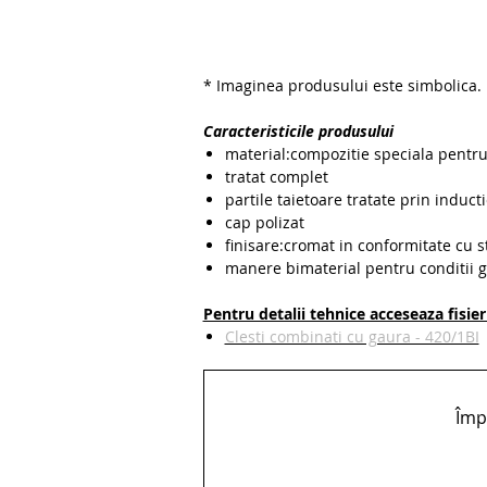
* Imaginea produsului este simbolica.
Caracteristicile produsului
material:compozitie speciala pentru
tratat complet
partile taietoare tratate prin induct
cap polizat
finisare:cromat in conformitate cu 
manere bimaterial pentru conditii g
Pentru detalii tehnice acceseaza fisie
Clesti combinati cu gaura - 420/1BI
Împă