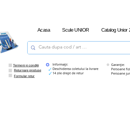
L-V: 09:00 –
16:00
Acasa
Scule UNIOR
Catalog Unior 
Informații:
Garanție:
Termeni și condiții
Deschiderea coletului la livrare
Persoane fizice
Returnare produse
14 zile drept de retur
Persoane juridi
Formular retur