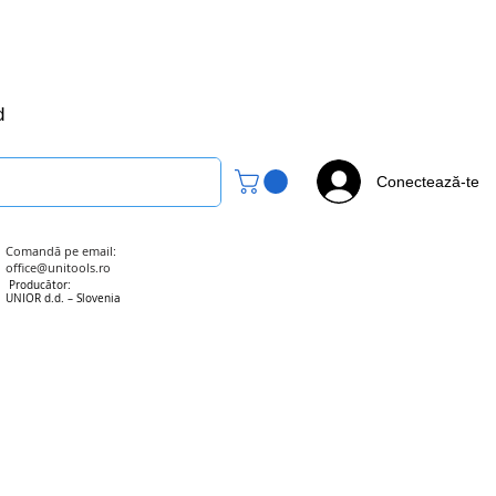
office@unitools.ro
0728-142-657
d
Conectează-te
Comandă pe email:
office@unitools.ro
Producător:
UNIOR d.d. – Slovenia