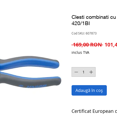
Clesti combinati cu
420/1BI
Cod SKU: 607873
Preț
 169,00 RON 
101,
norm
inclus TVA
Cantitate
*
Adaugă în coș
Certificat European d