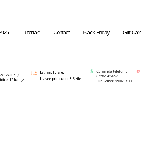
2025
Tutoriale
Contact
Black Friday
Gift Car
Comandă telefonic
Estimat livrare:
: 24 luni
0728-142-657
Livrare prin curier 3-5 zile
ce: 12 luni
Luni-Vineri 9:00-13:00