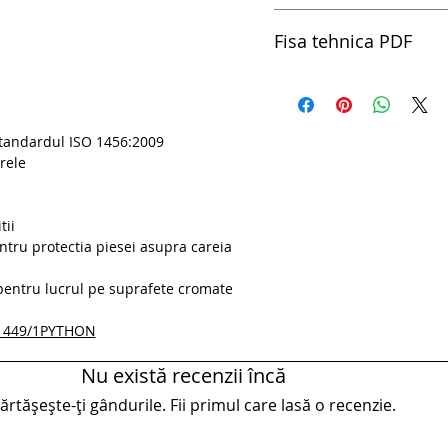
Certificat European de Ca
Fisa tehnica PDF
pdfClesti reglabili pentru
standardul ISO 1456:2009
rele
tii
ntru protectia piesei asupra careia
 pentru lucrul pe suprafete cromate
i - 449/1PYTHON
Nu există recenzii încă
rtășește-ți gândurile. Fii primul care lasă o recenzie.