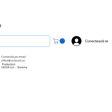
office@unitools.ro
0728-142-657
d
Conectează-te
Comandă pe email:
office@unitools.ro
Producător:
UNIOR d.d. – Slovenia