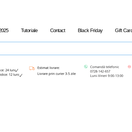
2025
Tutoriale
Contact
Black Friday
Gift Car
Comandă telefonic
Estimat livrare:
: 24 luni
0728-142-657
Livrare prin curier 3-5 zile
ce: 12 luni
Luni-Vineri 9:00-13:00