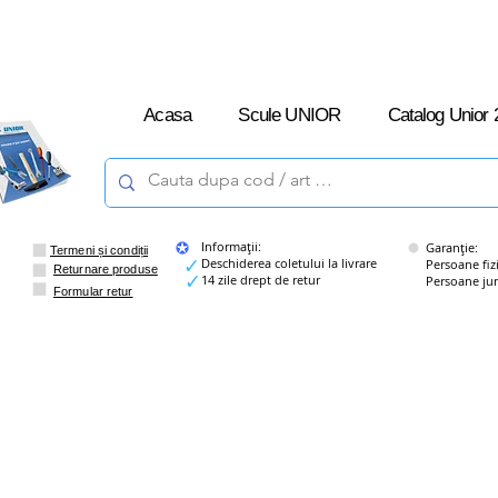
L-V: 09:00 –
16:00
Acasa
Scule UNIOR
Catalog Unior 
Informații:
Garanție:
Termeni și condiții
Deschiderea coletului la livrare
Persoane fizice
Returnare produse
14 zile drept de retur
Persoane juridi
Formular retur