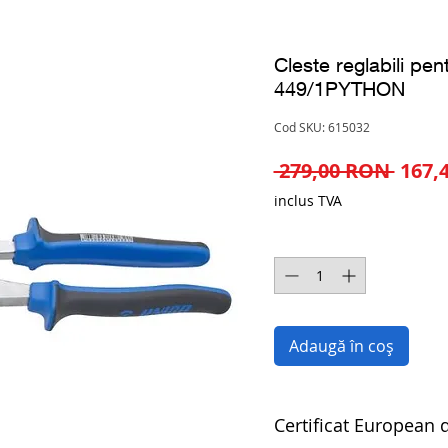
Cleste reglabili pent
449/1PYTHON
Cod SKU: 615032
Preț
 279,00 RON 
167,
norm
inclus TVA
Cantitate
*
Adaugă în coș
Certificat European d