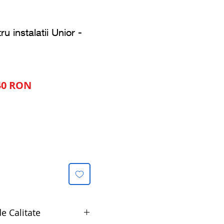
ru instalatii Unior -
Preț
40 RON
al
redus
e Calitate