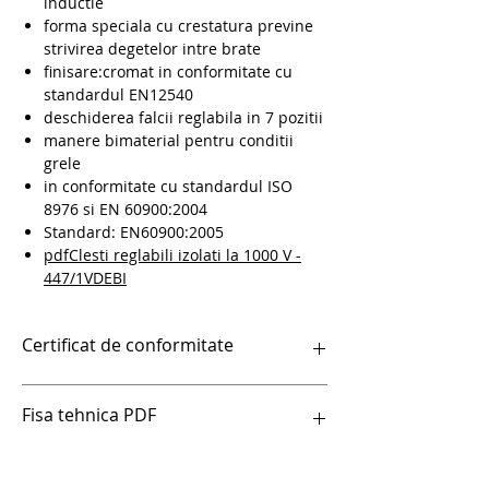
inductie
forma speciala cu crestatura previne
strivirea degetelor intre brate
finisare:cromat in conformitate cu
standardul EN12540
deschiderea falcii reglabila in 7 pozitii
manere bimaterial pentru conditii
grele
in conformitate cu standardul ISO
8976 si EN 60900:2004
Standard: EN60900:2005
pdfClesti reglabili izolati la 1000 V -
447/1VDEBI
Certificat de conformitate
Certificat scule izolate la 1000 V unior
Fisa tehnica PDF
pdfClesti reglabili izolati la 1000 V -
447/1VDEBI