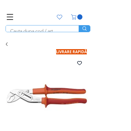
office@unitools.ro
0728-142-657
LIVRARE RAPIDĂ