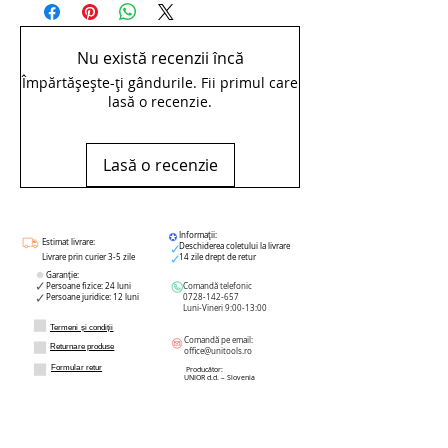
Nu există recenzii încă
Împărtășește-ți gândurile. Fii primul care
lasă o recenzie.
Lasă o recenzie
Informații:
Estimat livrare:
Deschiderea coletului la livrare
Livrare prin curier 3-5 zile
14 zile drept de retur
Garanție:
Persoane fizice: 24 luni
Comandă telefonic
Persoane juridice: 12 luni
0728-142-657
Luni-Vineri 9:00-13:00
Termeni și condiții
Comandă pe email:
Returnare produse
office@unitools.ro
Formular retur
Producător:
UNIOR d.d. – Slovenia