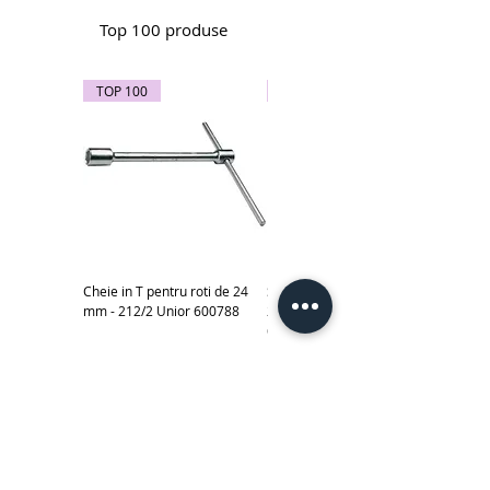
Top 100 produse
TOP 100
TOP 100
Cheie in T pentru roti de 24
Subler electronic 0-150 mm -
mm - 212/2 Unior 600788
270A Unior cod produs
619881
Scule izolate la 1000 V