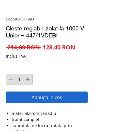
Cod SKU: 611993
Cleste reglabil izolat la 1000 V
Unior – 447/1VDEBI
Preț
Preț
 214,00 RON 
128,40 RON
normal
redus
inclus TVA
Cantitate
*
Adaugă în coș
material:crom vanadiu
tratat complet
suprafata de lucru tratata prin