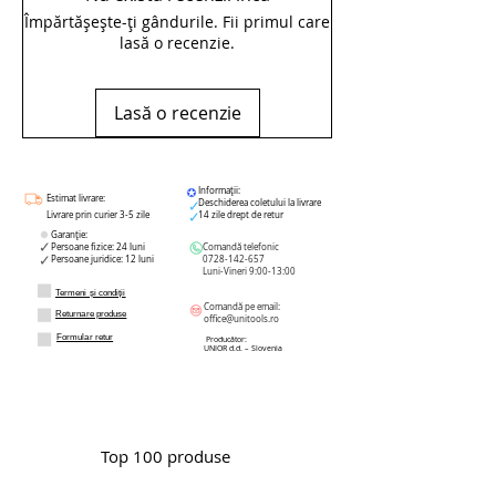
Împărtășește-ți gândurile. Fii primul care
lasă o recenzie.
Lasă o recenzie
Informații:
Estimat livrare:
Deschiderea coletului la livrare
Livrare prin curier 3-5 zile
14 zile drept de retur
Garanție:
Persoane fizice: 24 luni
Comandă telefonic
Persoane juridice: 12 luni
0728-142-657
Luni-Vineri 9:00-13:00
Termeni și condiții
Comandă pe email:
Returnare produse
office@unitools.ro
Formular retur
Producător:
UNIOR d.d. – Slovenia
Top 100 produse