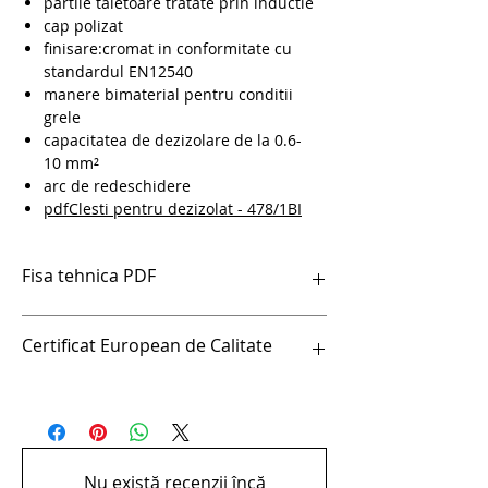
partile taietoare tratate prin inductie
cap polizat
finisare:cromat in conformitate cu
standardul EN12540
manere bimaterial pentru conditii
grele
capacitatea de dezizolare de la 0.6-
10 mm²
arc de redeschidere
pdfClesti pentru dezizolat - 478/1BI
Fisa tehnica PDF
pdfClesti pentru dezizolat - 478/1BI
Certificat European de Calitate
Certificat European de Calitate
Nu există recenzii încă