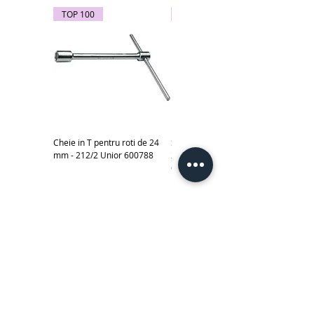
TOP 100
TOP 100
Cheie in T pentru roti de 24
Subler electronic 0-150 mm -
mm - 212/2 Unior 600788
270A Unior cod produs
619881
Scule izolate la 1000 V