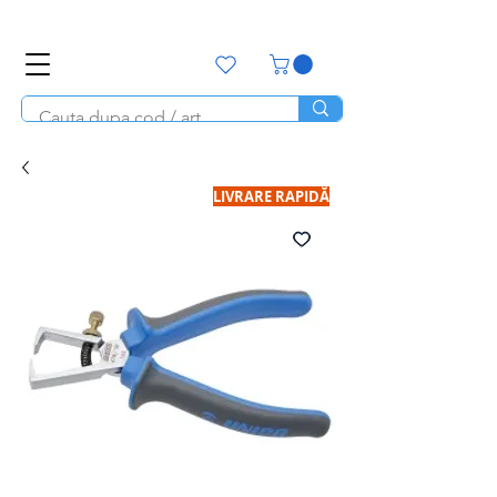
office@unitools.ro
0728-142-657
LIVRARE RAPIDĂ