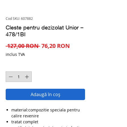
Cod SKU: 607882
Cleste pentru dezizolat Unior –
478/1BI
Preț
Preț
 127,00 RON 
76,20 RON
normal
redus
inclus TVA
Cantitate
*
Adaugă în coș
material:compozitie speciala pentru
calire revenire
tratat complet