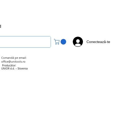
office@unitools.ro
0728-142-657
d
Conectează-te
Comandă pe email:
office@unitools.ro
Producător:
UNIOR d.d. – Slovenia