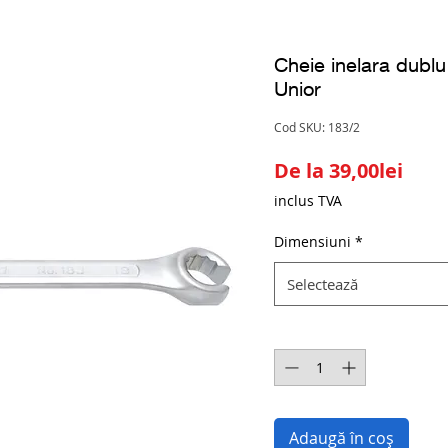
Cheie inelara dubl
Unior
Cod SKU: 183/2
Preț
De la
39,00lei
redu
inclus TVA
Dimensiuni
*
Selectează
Cantitate
*
Adaugă în coș