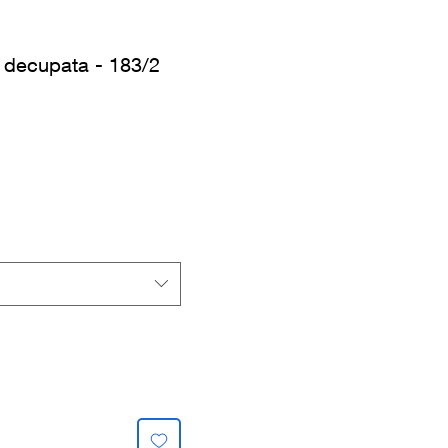
u decupata - 183/2
s