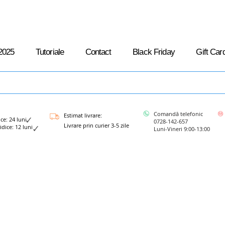
2025
Tutoriale
Contact
Black Friday
Gift Car
Comandă telefonic
Estimat livrare:
: 24 luni
0728-142-657
Livrare prin curier 3-5 zile
ce: 12 luni
Luni-Vineri 9:00-13:00