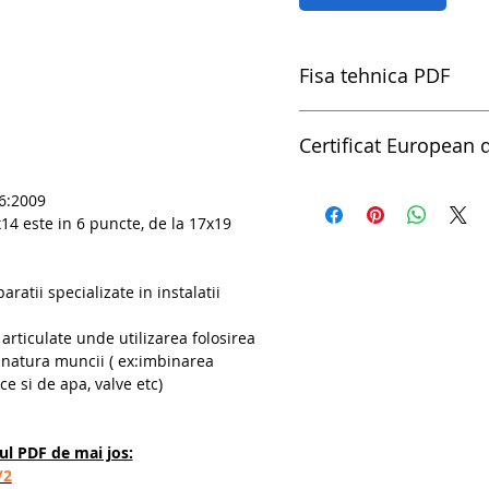
Fisa tehnica PDF
Cheie inelara dublu decu
Certificat European d
Certificat European de Ca
6:2009
14 este in 6 puncte, de la 17x19
paratii specializate in instalatii
 articulate unde utilizarea folosirea
n natura muncii ( ex:imbinarea
ce si de apa, valve etc)
rul PDF de mai jos:
/2