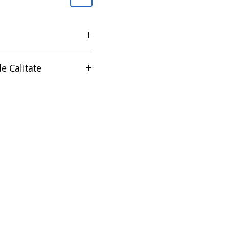
pata - 183/2
e Calitate
litate