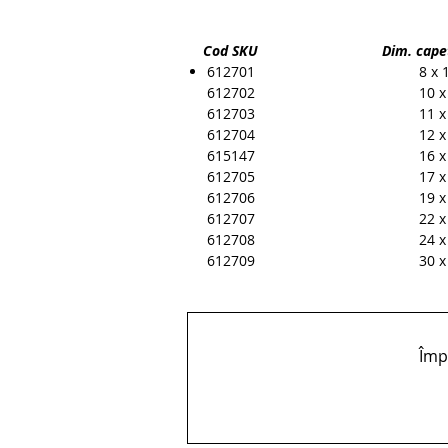
Cod SKU Dim. capete 
612701
8 x
612702
10 
612703
11 
612704
12 
615147
16 
612705
17 
612706
19 
612707
22 
612708
24 
612709
30 
Împă