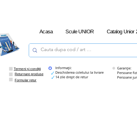
L-V: 09:00 –
16:00
Acasa
Scule UNIOR
Catalog Unior 
Informații:
Garanție:
Termeni și condiții
Deschiderea coletului la livrare
Persoane fizice
Returnare produse
14 zile drept de retur
Persoane juridi
Formular retur