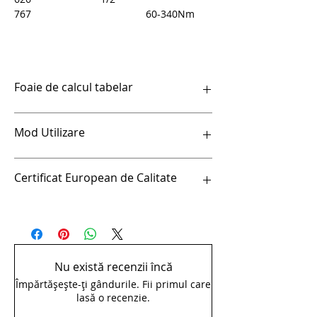
767
60-340Nm
Foaie de calcul tabelar
Cheie dinamometrica - 263
Mod Utilizare
Precizia masurarii
Certificat European de Calitate
Rulete, chei dinamomericecu sistem
de protectie la suprasarcina, sublere
digitale, nivele cu spirt, echere, nivele
Certificat European de Calitate
de constructii si joje de adancime sunt
cateva dintre instrumentele de
masura de precizie, fara de care
Nu există recenzii încă
succesul pregatirii si al executiei
Împărtășește-ți gândurile. Fii primul care
lucrarilor este de neconceput.
lasă o recenzie.
Utilizare certificata
Sculele noastre de masurat sunt in