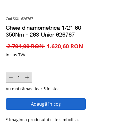
Cod SKU: 626767
Cheie dinamometrica 1/2"-60-
350Nm - 263 Unior 626767
Preț
Preț
 2.701,00 RON 
1.620,60 RON
normal
redus
inclus TVA
Cantitate
*
Au mai rămas doar 5 în stoc
Adaugă în coș
* Imaginea produsului este simbolica.