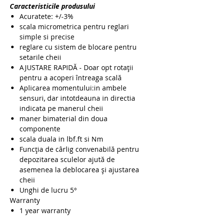
Caracteristicile produsului
Acuratete: +/-3%
scala micrometrica pentru reglari
simple si precise
reglare cu sistem de blocare pentru
setarile cheii
AJUSTARE RAPIDĂ - Doar opt rotații
pentru a acoperi întreaga scală
Aplicarea momentului:in ambele
sensuri, dar intotdeauna in directia
indicata pe manerul cheii
maner bimaterial din doua
componente
scala duala in lbf.ft si Nm
Funcția de cârlig convenabilă pentru
depozitarea sculelor ajută de
asemenea la deblocarea și ajustarea
cheii
Unghi de lucru 5°
Warranty
1 year warranty