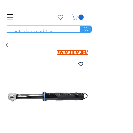
office@unitools.ro
0728-142-657
LIVRARE RAPIDĂ