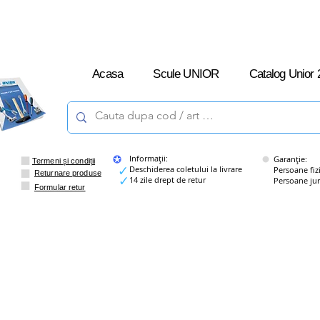
L-V: 09:00 –
16:00
Acasa
Scule UNIOR
Catalog Unior 
Informații:
Garanție:
Termeni și condiții
Deschiderea coletului la livrare
Persoane fizice
Returnare produse
14 zile drept de retur
Persoane juridi
Formular retur