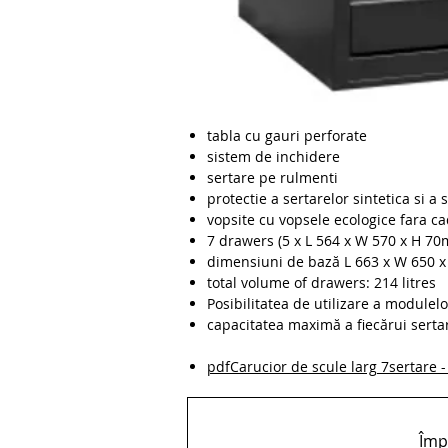
tabla cu gauri perforate
sistem de inchidere
sertare pe rulmenti
protectie a sertarelor sintetica si a 
vopsite cu vopsele ecologice fara c
7 drawers (5 x L 564 x W 570 x H 7
dimensiuni de bază L 663 x W 650 
total volume of drawers: 214 litres
Posibilitatea de utilizare a modulel
capacitatea maximă a fiecărui sertar
pdfCarucior de scule larg 7sertare
Împă