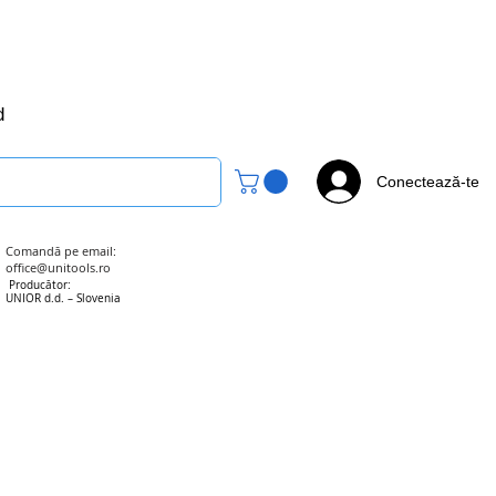
office@unitools.ro
0728-142-657
d
Conectează-te
Comandă pe email:
office@unitools.ro
Producător:
UNIOR d.d. – Slovenia