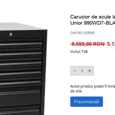
Carucior de scule l
Unior 990WD7-BL
Cod SKU: 628585
Pre
 8.559,00 RON 
5.
nor
inclus TVA
Cantitate
*
Acest produs poate fi livr
de zile.
Precomandă