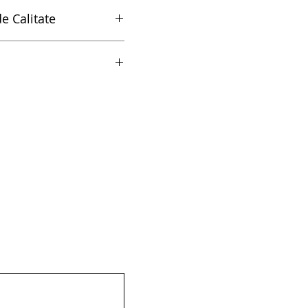
e Calitate
Calitate
g 7sertare - 990WD7-BLACK