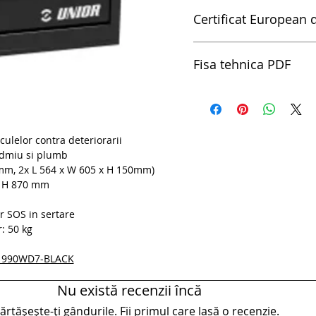
Certificat European d
pdfCertificat European de 
Fisa tehnica PDF
pdfCarucior de scule lar
sculelor contra deteriorarii
admiu si plumb
0mm, 2x L 564 x W 605 x H 150mm)
x H 870 mm
or SOS in sertare
: 50 kg
 - 990WD7-BLACK
Nu există recenzii încă
rtășește-ți gândurile. Fii primul care lasă o recenzie.