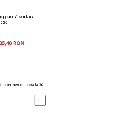
arg cu 7 sertare
ACK
ț
Preț
135,40 RON
mal
redus
at in termen de pana la 30