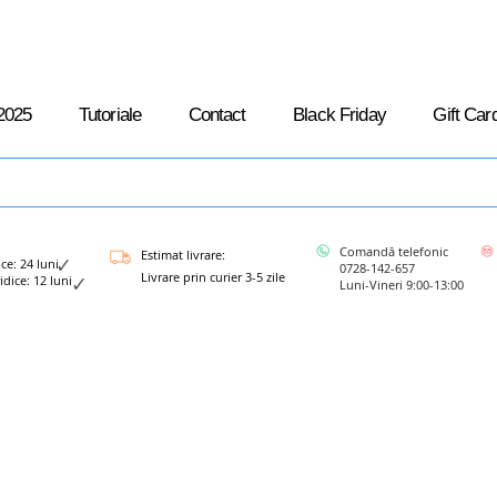
2025
Tutoriale
Contact
Black Friday
Gift Car
Comandă telefonic
Estimat livrare:
: 24 luni
0728-142-657
Livrare prin curier 3-5 zile
ce: 12 luni
Luni-Vineri 9:00-13:00