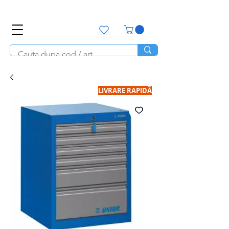
office@unitools.ro
0728-142-657
LIVRARE RAPIDĂ