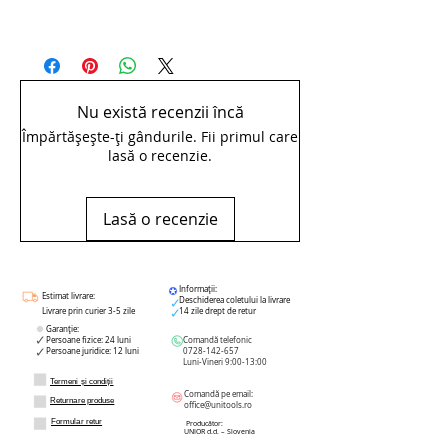
pdfCarucior de scule larg 6sertare -
990WD6
Nu există recenzii încă
Împărtășește-ți gândurile. Fii primul care
lasă o recenzie.
Lasă o recenzie
Informații:
Estimat livrare:
Deschiderea coletului la livrare
Livrare prin curier 3-5 zile
14 zile drept de retur
Garanție:
Persoane fizice: 24 luni
Comandă telefonic
Persoane juridice: 12 luni
0728-142-657
Luni-Vineri 9:00-13:00
Termeni și condiții
Comandă pe email:
Returnare produse
office@unitools.ro
Formular retur
Producător:
UNIOR d.d. – Slovenia