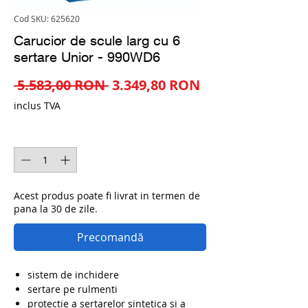
Cod SKU: 625620
Carucior de scule larg cu 6
sertare Unior - 990WD6
Preț
Preț
 5.583,00 RON 
3.349,80 RON
normal
redus
inclus TVA
Cantitate
*
Acest produs poate fi livrat in termen de
pana la 30 de zile.
Precomandă
sistem de inchidere
sertare pe rulmenti
protectie a sertarelor sintetica si a