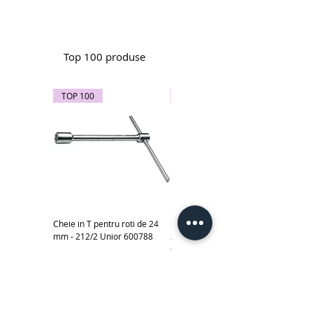
Top 100 produse
TOP 100
TOP 100
Cheie in T pentru roti de 24
Subler electronic 0-150 mm -
mm - 212/2 Unior 600788
270A Unior cod produs
619881
Scule izolate la 1000 V