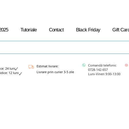
2025
Tutoriale
Contact
Black Friday
Gift Car
Comandă telefonic
Estimat livrare:
: 24 luni
0728-142-657
Livrare prin curier 3-5 zile
ce: 12 luni
Luni-Vineri 9:00-13:00