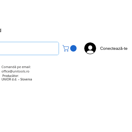
office@unitools.ro
0728-142-657
d
Conectează-te
Comandă pe email:
office@unitools.ro
Producător:
UNIOR d.d. – Slovenia