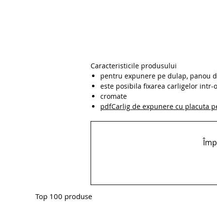
Caracteristicile produsului
pentru expunere pe dulap, panou de
este posibila fixarea carligelor intr-
cromate
pdfCarlig de expunere cu placuta pe
Împă
Top 100 produse