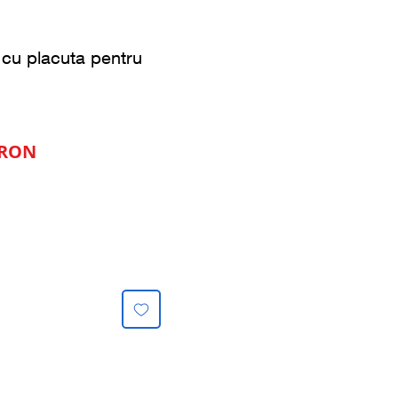
 cu placuta pentru
Preț
 RON
l
redus