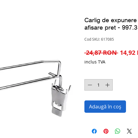
Carlig de expunere
afisare pret - 997.3
Cod SKU: 617085
Preț
 24,87 RON 
14,92
norma
inclus TVA
Cantitate
*
Adaugă în coș