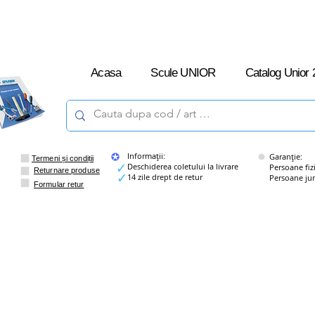
L-V: 09:00 –
16:00
Acasa
Scule UNIOR
Catalog Unior 
Informații:
Garanție:
Termeni și condiții
Deschiderea coletului la livrare
Persoane fizice
Returnare produse
14 zile drept de retur
Persoane juridi
Formular retur