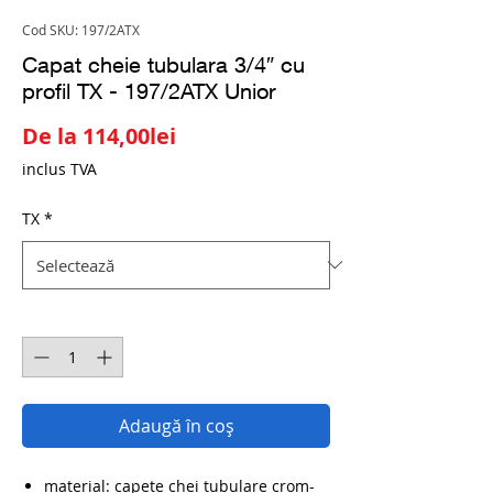
Cod SKU: 197/2ATX
Capat cheie tubulara 3/4″ cu
profil TX - 197/2ATX Unior
Preț
De la
114,00lei
redus
inclus TVA
TX
*
Cantitate
*
Adaugă în coș
material: capete chei tubulare crom-