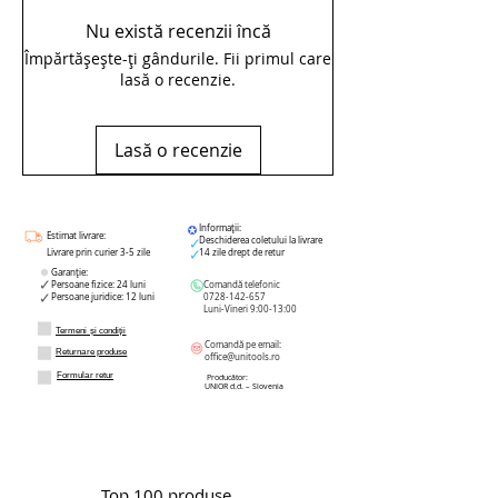
Nu există recenzii încă
Împărtășește-ți gândurile. Fii primul care
lasă o recenzie.
Lasă o recenzie
Informații:
Estimat livrare:
Deschiderea coletului la livrare
Livrare prin curier 3-5 zile
14 zile drept de retur
Garanție:
Persoane fizice: 24 luni
Comandă telefonic
Persoane juridice: 12 luni
0728-142-657
Luni-Vineri 9:00-13:00
Termeni și condiții
Comandă pe email:
Returnare produse
office@unitools.ro
Formular retur
Producător:
UNIOR d.d. – Slovenia
Top 100 produse