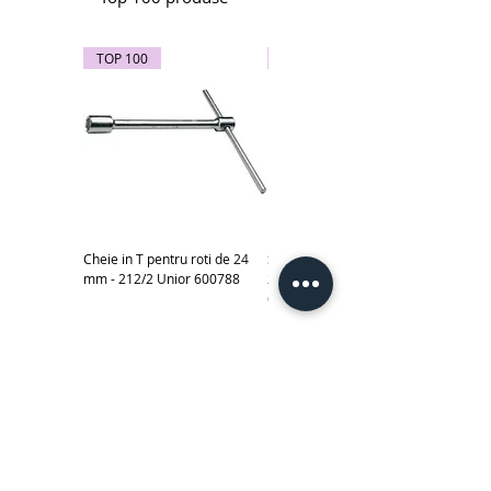
TOP 100
TOP 100
Cheie in T pentru roti de 24
Subler electronic 0-150 mm -
mm - 212/2 Unior 600788
270A Unior cod produs
619881
Scule izolate la 1000 V