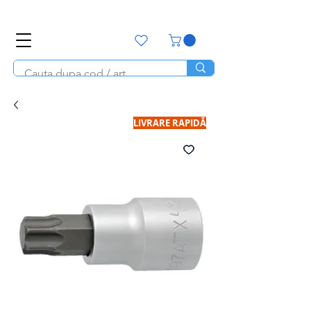
office@unitools.ro
0728-142-657
LIVRARE RAPIDĂ