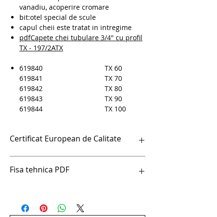
vanadiu, acoperire cromare
bit:otel special de scule
capul cheii este tratat in intregime
pdfCapete chei tubulare 3/4" cu profil
TX - 197/2ATX
619840
TX 60
619841
TX 70
619842
TX 80
619843
TX 90
619844
TX 100
Certificat European de Calitate
Certificat European de Calitate
Fisa tehnica PDF
pdfCapete chei tubulare 3/4" cu profil TX
- 197/2ATX