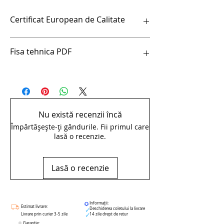
Certificat European de Calitate
Certificat European de Calitate
Fisa tehnica PDF
Antrenor cu clichet reversibil 1/4" -
188.1/1ABI
Nu există recenzii încă
Împărtășește-ți gândurile. Fii primul care
lasă o recenzie.
Lasă o recenzie
Informații:
Estimat livrare:
Deschiderea coletului la livrare
Livrare prin curier 3-5 zile
14 zile drept de retur
Garanție: