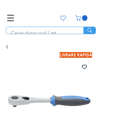
office@unitools.ro
0728-142-657
LIVRARE RAPIDĂ