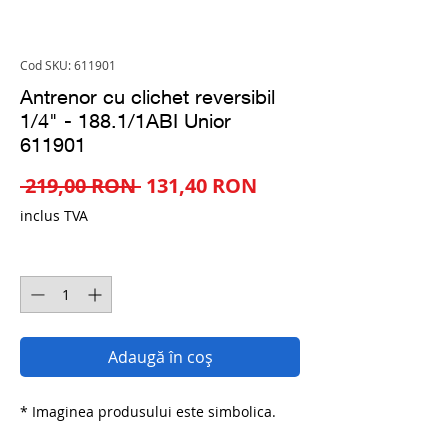
Cod SKU: 611901
Antrenor cu clichet reversibil
1/4" - 188.1/1ABI Unior
611901
Preț
Preț
 219,00 RON 
131,40 RON
normal
redus
inclus TVA
Cantitate
*
Adaugă în coș
* Imaginea produsului este simbolica.