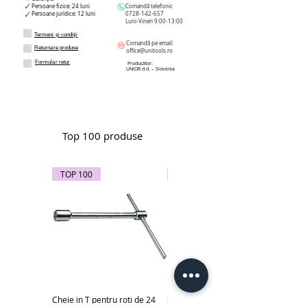
Persoane fizice: 24 luni
Comandă telefonic
Persoane juridice: 12 luni
0728-142-657
Luni-Vineri 9:00-13:00
Termeni și condiții
Comandă pe email:
Returnare produse
office@unitools.ro
Formular retur
Producător:
UNIOR d.d. – Slovenia
Top 100 produse
TOP 100
TOP 100
Cheie in T pentru roti de 24
Subler electronic 0-150 mm -